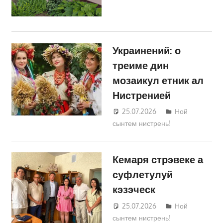
Украинений: о
треиме дин
мозаикул етник ал
Нистренией
25.07.2026
Татьяна
Ной
сынтем нистрень!
Трифонова
Кемаря стрэвеке а
суфлетулуй
кэзэческ
25.07.2026
Татьяна
Ной
сынтем нистрень!
Трифонова