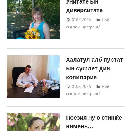
Унитате ын
диверситате
01.08.2026
Татьяна
Ной
сынтем нистрень!
Трифонова
Халатул алб пуртат
ын суфлет дин
копилэрие
01.08.2026
Татьяна
Ной
сынтем нистрень!
Трифонова
Поезия ну о стинӂе
нимень…