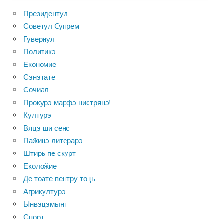
Президентул
Советул Cупрем
Гувернул
Политикэ
Економие
Сэнэтате
Сочиал
Прокурэ марфэ нистрянэ!
Културэ
Вяцэ ши сенс
Паӂинэ литерарэ
Штирь пе скурт
Еколоӂие
Де тоате пентру тоць
Агрикултурэ
Ынвэцэмынт
Спорт