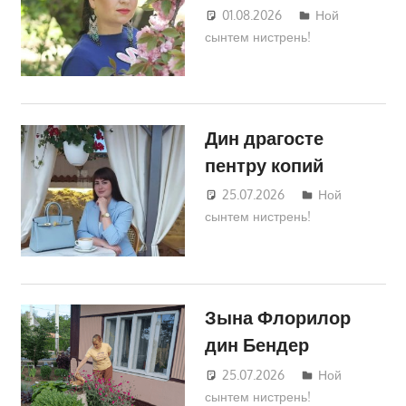
01.08.2026
Татьяна
Ной
сынтем нистрень!
Трифонова
Дин драгосте
пентру копий
25.07.2026
Татьяна
Ной
сынтем нистрень!
Трифонова
Зына Флорилор
дин Бендер
25.07.2026
Татьяна
Ной
сынтем нистрень!
Трифонова