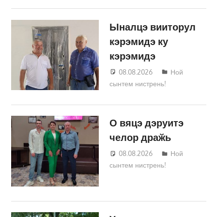
Ыналцэ вииторул
кэрэмидэ ку
кэрэмидэ
08.08.2026
Татьяна
Ной
сынтем нистрень!
Трифонова
О вяцэ дэруитэ
челор драӂь
08.08.2026
Татьяна
Ной
сынтем нистрень!
Трифонова