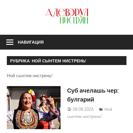
Перейти
к
З
содержимому
А
Н
НАВИГАЦИЯ
РУБРИКА:
НОЙ СЫНТЕМ НИСТРЕНЬ!
Ной сынтем нистрень!
Суб ачелашь чер:
булгарий
08.08.2026
Татьяна
Ной
сынтем нистрень!
Трифонова