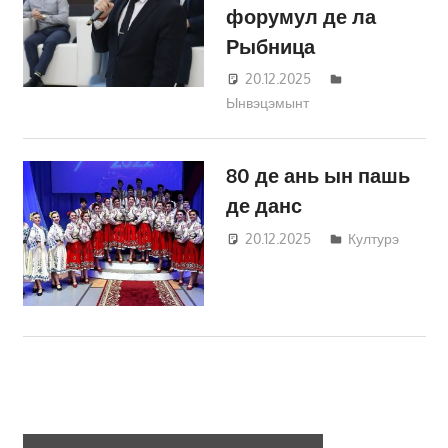
форумул де ла
Рыбница
20.12.2025
Татьяна
Ынвэцэмынт
Трифонова
80 де ань ын пашь
де данс
20.12.2025
Татьяна
Културэ
Трифонова