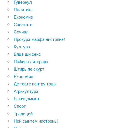
Гувернул
Политикэ
Економие
Сэнэтате
Сочиал
Прокурэ марфэ нистрянэ!
Културэ
Вяцэ ши сенс
Паӂинэ литерарэ
Штирь пе скурт
Еколоӂие
Де тоате пентру тоць
Агрикултурэ
Ынвэцэмынт
Спорт
Традиций
Ной сынтем нистрень!