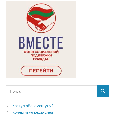
Поиск
ПОИСК
для:
Костул абонаментулуй
Колективул редакцией