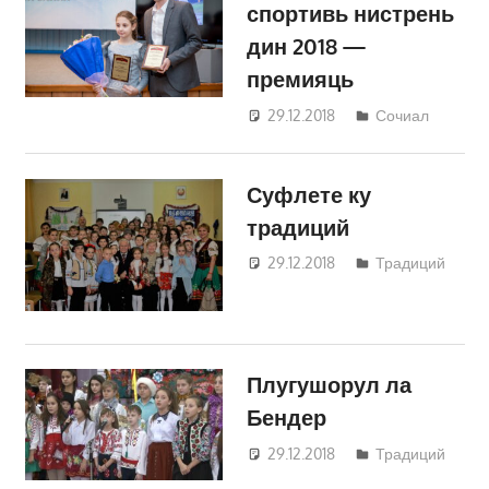
спортивь нистрень
дин 2018 —
премияць
29.12.2018
Светлана
Сочиал
Кравчик
Суфлете ку
традиций
29.12.2018
Светлана
Традиций
Кравчик
Плугушорул ла
Бендер
29.12.2018
Светлана
Традиций
Кравчик