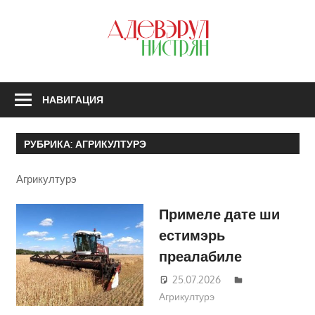
Перейти
к
З
содержимому
А
Н
НАВИГАЦИЯ
РУБРИКА:
АГРИКУЛТУРЭ
Агрикултурэ
Примеле дате ши
естимэрь
преалабиле
25.07.2026
Татьяна
Агрикултурэ
Трифонова