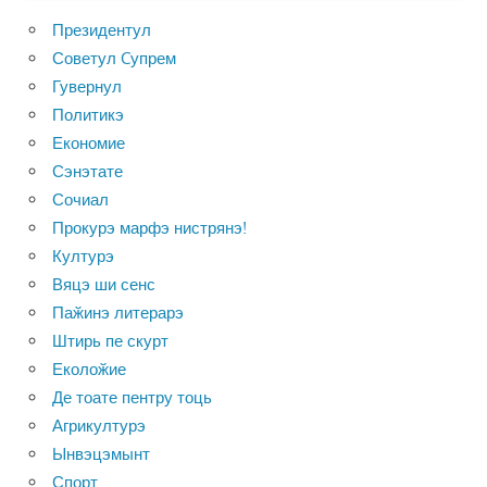
Президентул
Советул Cупрем
Гувернул
Политикэ
Економие
Сэнэтате
Сочиал
Прокурэ марфэ нистрянэ!
Културэ
Вяцэ ши сенс
Паӂинэ литерарэ
Штирь пе скурт
Еколоӂие
Де тоате пентру тоць
Агрикултурэ
Ынвэцэмынт
Спорт