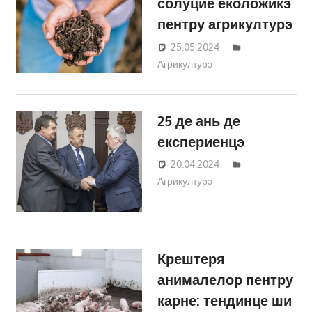
солуцие еколоӂикэ
пентру агрикултурэ
25.05.2024
Татьяна
Агрикултурэ
Трифонова
25 де ань де
експериенцэ
20.04.2024
Татьяна
Агрикултурэ
Трифонова
Крештеря
анималелор пентру
карне: тендинце ши