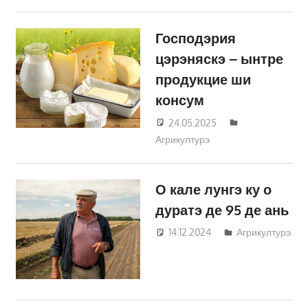
Господэрия
цэрэняскэ – ынтре
продукцие ши
консум
24.05.2025
Татьяна
Агрикултурэ
Трифонова
О кале лунгэ ку о
дуратэ де 95 де ань
14.12.2024
Татьяна
Агрикултурэ
Трифонова