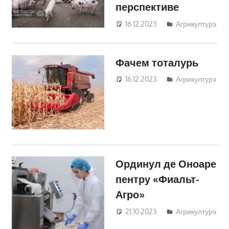
перспективе
16.12.2023
Татьяна
Агрикултурэ
Трифонова
Фачем тоталурь
16.12.2023
Татьяна
Агрикултурэ
Трифонова
Ординул де Оноаре
пентру «Фиальт-
Агро»
21.10.2023
Татьяна
Агрикултурэ
Трифонова