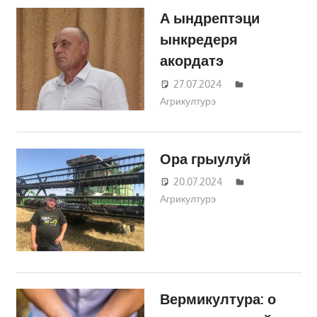
А ындрептэци
ынкредеря
акордатэ
27.07.2024
Татьяна
Агрикултурэ
Трифонова
Ора грыулуй
20.07.2024
Татьяна
Агрикултурэ
Трифонова
Вермикултура: о