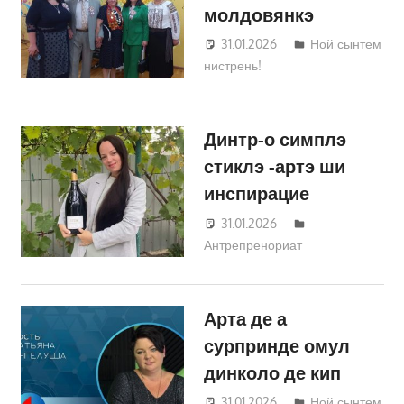
молдовянкэ
31.01.2026
Татьяна
Ной сынтем
нистрень!
Трифонова
Динтр-о симплэ
стиклэ -артэ ши
инспирацие
31.01.2026
Татьяна
Антрепренориат
Трифонова
Арта де а
сурпринде омул
динколо де кип
31.01.2026
Татьяна
Ной сынтем