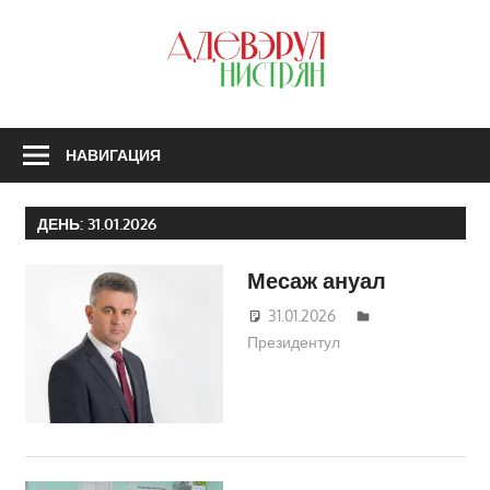
Перейти
к
З
содержимому
А
Н
НАВИГАЦИЯ
ДЕНЬ:
31.01.2026
Месаж ануал
31.01.2026
Татьяна
Президентул
Трифонова