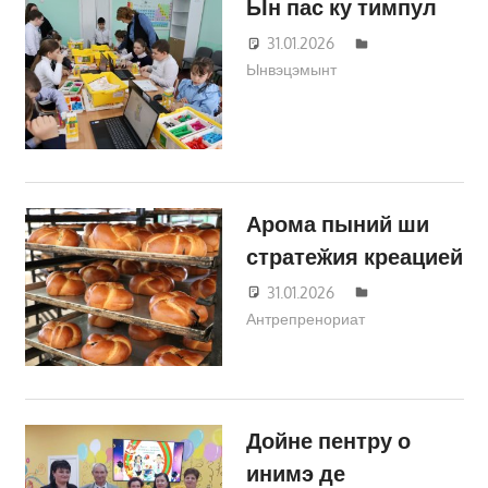
Ын пас ку тимпул
31.01.2026
Татьяна
Ынвэцэмынт
Трифонова
Арома пыний ши
стратеӂия креацией
31.01.2026
Татьяна
Антрепренориат
Трифонова
Дойне пентру о
инимэ де