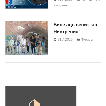
нистрень!
Трифонова
Бине аць венит ын
Нистрения!
31.01.2026
Татьяна
Турисм
Трифонова