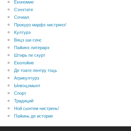
Економие
Сэнэтате
Сочиал
Прокурэ марфэ нистрянэ!
Културэ
Вяцэ ши сенс
Паӂинэ литерарэ
Штирь пе скурт
Еколоӂие
Де тоате пентру тоць
Агрикултурэ
Ынвэцэмынт
Спорт
Традиций
Ной сынтем нистрень!
Паӂинь де историе