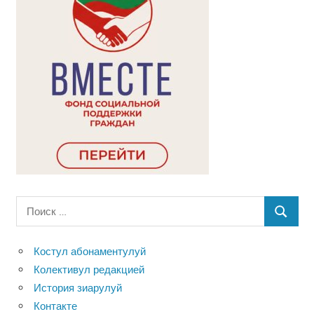
Поиск
ПОИСК
для:
Костул абонаментулуй
Колективул редакцией
История зиарулуй
Контакте