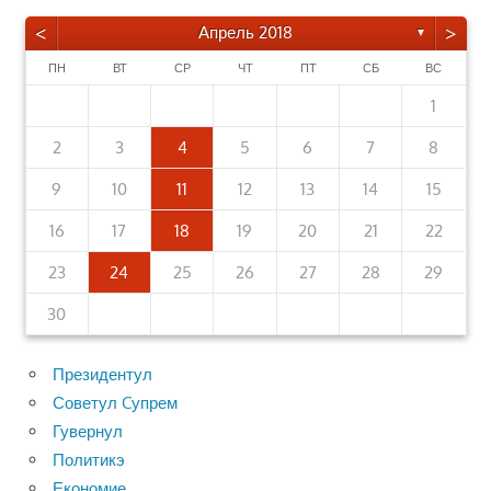
<
>
Апрель 2018
▼
ПН
ВТ
СР
ЧТ
ПТ
СБ
ВС
1
4
0
4
4
0
0
4
4
0
4
0
0
4
4
0
0
4
0
4
4
0
4
0
0
4
4
0
0
4
0
4
0
0
2
2
2
3
3
2
3
2
2
3
2
2
3
2
3
3
2
2
3
3
3
2
2
2
3
2
3
2
3
2
2
3
4
5
6
7
8
0
0
0
0
0
0
0
0
0
0
0
0
0
6
9
9
5
5
8
6
9
5
8
6
6
9
5
5
8
6
9
8
9
5
6
8
6
9
9
5
8
6
8
9
5
6
9
9
5
8
6
8
5
8
9
9
5
6
9
5
5
8
6
9
6
8
6
9
5
8
8
9
1
7
1
1
7
7
1
1
7
1
7
7
1
1
7
7
1
7
1
1
7
1
7
7
1
1
7
7
1
7
1
7
7
9
10
11
12
13
14
15
6
8
4
6
5
8
6
8
4
5
6
4
5
8
6
8
4
5
8
4
6
4
5
8
6
6
5
5
8
4
6
4
6
8
4
6
5
5
8
8
4
5
6
8
4
6
6
4
5
8
6
8
4
4
5
8
6
4
5
5
8
4
6
4
3
2
2
3
7
2
7
3
3
2
7
2
3
2
7
3
3
2
7
3
2
7
7
3
2
7
3
7
2
7
2
3
2
7
2
3
7
3
3
2
7
16
17
18
19
20
21
22
0
9
0
9
0
9
9
0
9
0
0
9
0
9
0
9
0
9
9
9
9
0
0
0
9
1
1
1
1
1
1
1
1
1
1
23
24
25
26
27
28
29
30
Президентул
Советул Cупрем
Гувернул
Политикэ
Економие