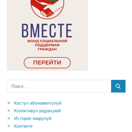
Поиск
ПОИСК
для:
Костул абонаментулуй
Колективул редакцией
История зиарулуй
Контакте