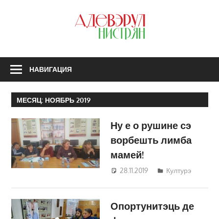
Перейти
к
З
содержимому
А
Н
НАВИГАЦИЯ
МЕСЯЦ:
НОЯБРЬ 2019
Ну е о рушине сэ
ворбешть лимба
мамей!
28.11.2019
Светлана
Културэ
Кравчик
Опортунитэць де