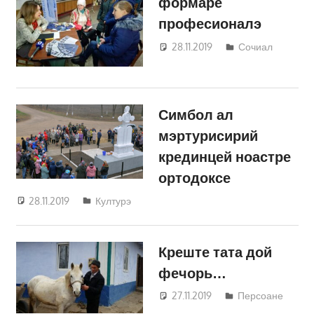
формаре
професионалэ
28.11.2019
Светлана
Сочиал
Кравчик
Симбол ал
мэртурисирий
крединцей ноастре
ортодоксе
28.11.2019
Светлана Кравчик
Културэ
Креште тата дой
фечорь…
27.11.2019
Светлана
Персоане
Кравчик