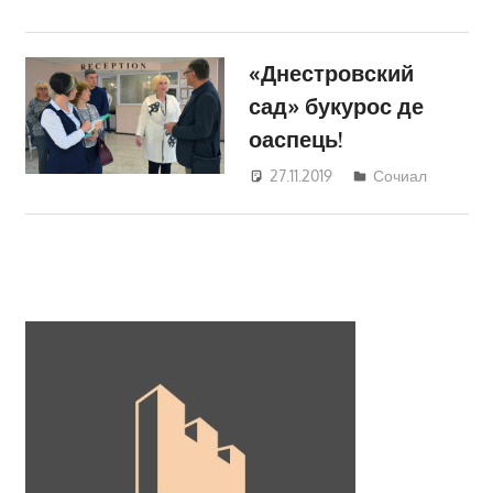
«Днестровский
сад» букурос де
оаспець!
27.11.2019
Светлана
Сочиал
Кравчик