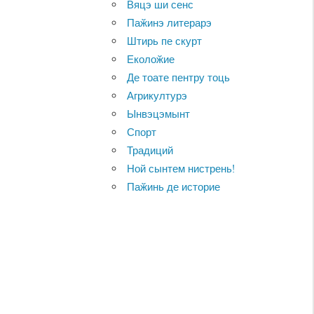
Вяцэ ши сенс
Паӂинэ литерарэ
Штирь пе скурт
Еколоӂие
Де тоате пентру тоць
Агрикултурэ
Ынвэцэмынт
Спорт
Традиций
Ной сынтем нистрень!
Паӂинь де историе