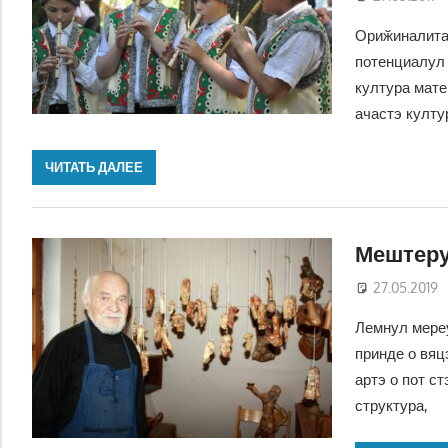
Ориӂиналитат
потенциалул 
култура мате
ачастэ култу
ЧИТАТЬ ДАЛЕЕ
Мештеру
27.05.2019
Лемнул мереу
принде о вяц
артэ о пот с
структура,