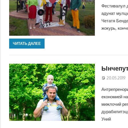
Фестивалул д
адунат мулць
Четатя Бенде
жокурь, конч
ЧИТАТЬ ДАЛЕЕ
Ынчепут
20.05.2019
Антрепренори
економией н
мижлочий реп
дурабилитэци
Уний