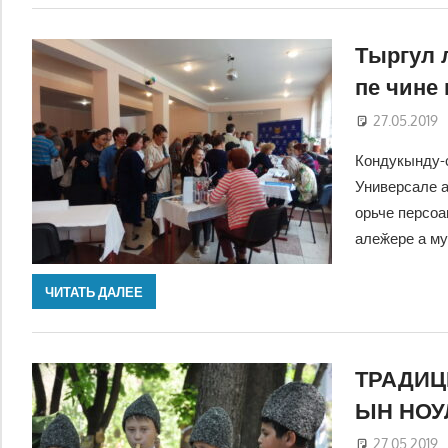
Тыргул 
пе чине 
27.05.2019
Кондукынду-
Универсале а
орьче персоа
алеӂере а му
ЧИТАТЬ ДАЛЕЕ
ТРАДИЦ
ЫН НОУ
27.05.2019