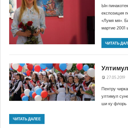
Ын пинакотек
експозиция п
«Лумя мя». Би
мартие 2001 
ЧИТАТЬ ДА
Ултимул
27.05.2019
Пентру чирка
ултимул суне
ши ку флорь 
ЧИТАТЬ ДАЛЕЕ