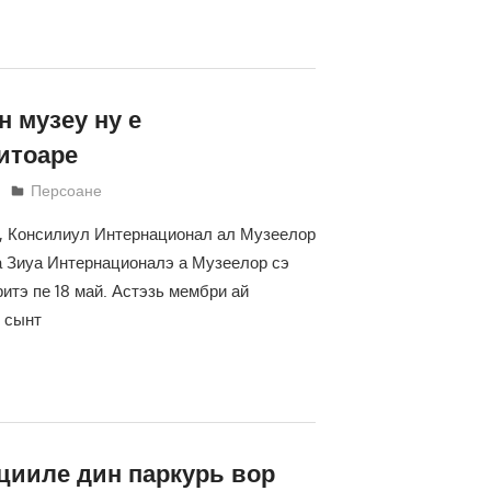
 музеу ну е
итоаре
Светлана Кравчик
Персоане
, Консилиул Интернационал ал Музеелор
а Зиуа Интернационалэ а Музеелор сэ
итэ пе 18 май. Астэзь мембри ай
 сынт
цииле дин паркурь вор