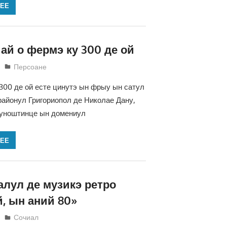
ЛЕЕ
 ай о фермэ ку 300 де ой
Светлана Кравчик
Персоане
00 де ой есте цинутэ ын фрыу ын сатул
айонул Григориопол де Николае Дану,
куноштинце ын домениул
ЛЕЕ
лул де музикэ ретро
, ын аний 80»
Светлана Кравчик
Сочиал