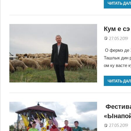
ЧИТАТЬ ДА
Кум е сэ
27.05.2019
О фермэ де 3
Ташлык дин р
ом ку васте 
ЧИТАТЬ ДА
Фестива
«Ынапой
27.05.2019