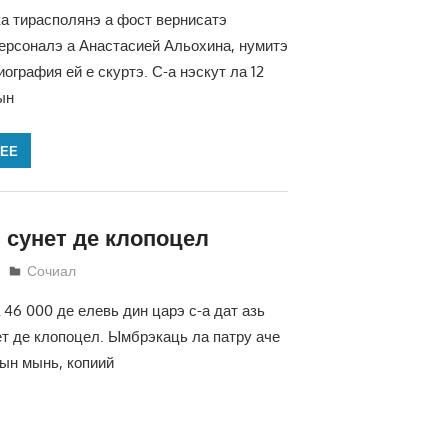
а тирасполянэ а фост вернисатэ
ерсоналэ а Анастасией Альохина, нумитэ
ография ей е скуртэ. С-а нэскут ла 12
ын
ЛЕЕ
 сунет де клопоцел
Светлана Кравчик
Сочиал
 46 000 де елевь дин царэ с-а дат азь
т де клопоцел. Ымбрэкаць ла патру аче
ын мынь, копиий