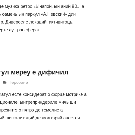
е музикэ ретро «Ынапой, ын аний 80» а
 оамень ын паркул «А.Невский» дин
р. Диверселе локаций, активитэць,
ерте ау трансферат
ул мереу е дифичил
Светлана Кравчик
Персоане
атул есте консидерат о форцэ мотрикэ а
ационале, ынтреприндериле мичь ши
резинтэ о пятрэ де темелие а
й ши калитэций дезволтэрий ачестея.