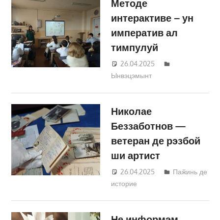
Методе
интерактиве – ун
императив ал
тимпулуй
26.04.2025
Татьяна
Ынвэцэмынт
Трифонова
Николае
Беззаботнов —
ветеран де рэзбой
ши артист
26.04.2025
Татьяна
Паӂинь де
историе
Трифонова
Не информэм