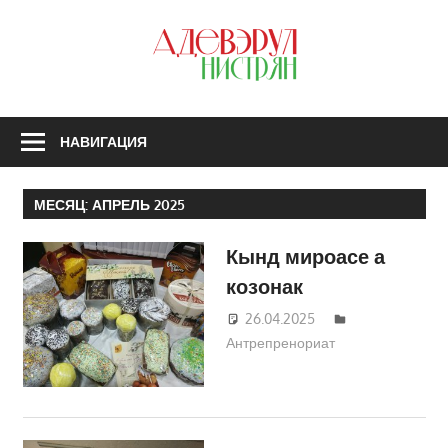
Перейти
к
З
содержимому
А
Н
НАВИГАЦИЯ
МЕСЯЦ:
АПРЕЛЬ 2025
Кынд мироасе а
козонак
26.04.2025
Татьяна
Антрепренориат
Трифонова