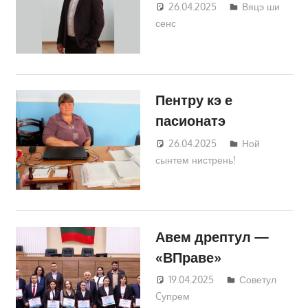
26.04.2025
Татьяна
Вяцэ ши
сенс
Трифонова
Пентру кэ е
пасионатэ
26.04.2025
Татьяна
Ной
сынтем нистрень!
Трифонова
Авем дрептул —
«ВПраве»
19.04.2025
Татьяна
Советул
Cупрем
Трифонова