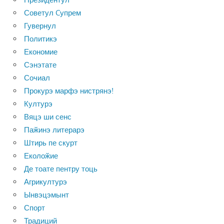
Советул Cупрем
Гувернул
Политикэ
Економие
Сэнэтате
Сочиал
Прокурэ марфэ нистрянэ!
Културэ
Вяцэ ши сенс
Паӂинэ литерарэ
Штирь пе скурт
Еколоӂие
Де тоате пентру тоць
Агрикултурэ
Ынвэцэмынт
Спорт
Традиций