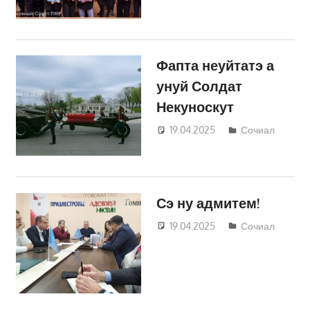
Фапта неуйтатэ а
унуй Солдат
Некуноскут
19.04.2025
Татьяна
Сочиал
Трифонова
Сэ ну адмитем!
19.04.2025
Татьяна
Сочиал
Трифонова