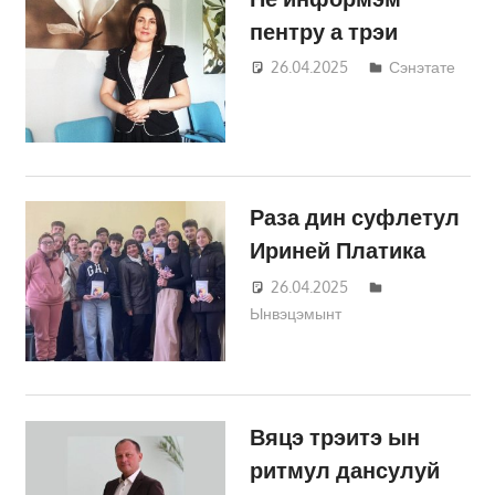
пентру а трэи
26.04.2025
Татьяна
Сэнэтате
Трифонова
Раза дин суфлетул
Ириней Платика
26.04.2025
Татьяна
Ынвэцэмынт
Трифонова
Вяцэ трэитэ ын
ритмул дансулуй