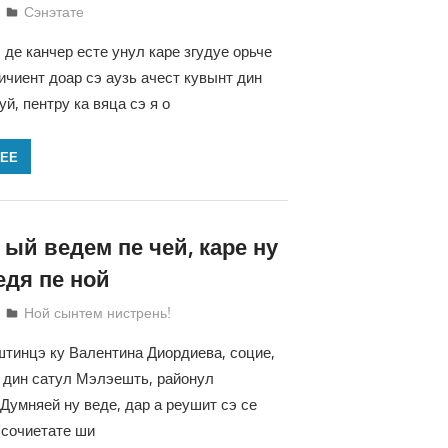
Татьяна Трифонова
Сэнэтате
 де канчер есте унул каре згудуе орьче
ичиент доар сэ аузь ачест кувынт дин
й, пентру ка вяца сэ я о
ЛЕЕ
ый ведем пе чей, каре ну
едя пе ной
Татьяна Трифонова
Ной сынтем нистрень!
тинцэ ку Валентина Диордиева, социе,
 дин сатул Мэлэешть, районул
 Думняей ну веде, дар а реушит сэ се
 сочиетате ши