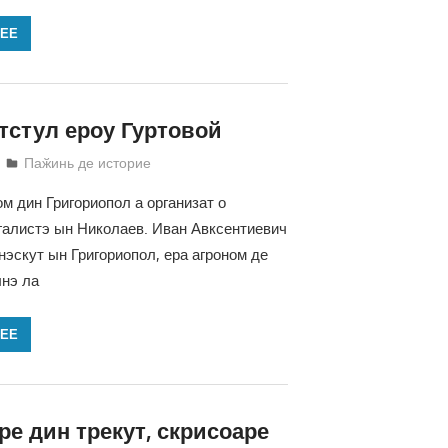
ЛЕЕ
тстул ероу Гуртовой
Татьяна Трифонова
Паӂинь де историе
ом дин Григориопол а организат о
алистэ ын Николаев. Иван Авксентиевич
 нэскут ын Григориопол, ера агроном де
нэ ла
ЛЕЕ
е дин трекут, скрисоаре