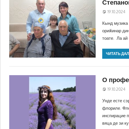
Степано
19.10.2024
Кынд музика 
ориӂинар дин
тоате. Ла ай
ЧИТАТЬ ДА
О профе
19.10.2024
Унде есте сэ
флориле. Фло
инспирацие п
вяца де зи ку