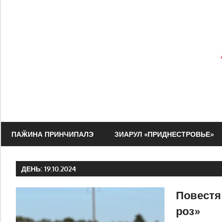
Перейти
к
содержимому
Зиарул
Адевэрул
ПАӁИНА ПРИНЧИПАЛЭ
ЗИАРУЛ «ПРИДНЕСТРОВЬЕ»
Нистрян
ДЕНЬ:
19.10.2024
Повестя
роз»