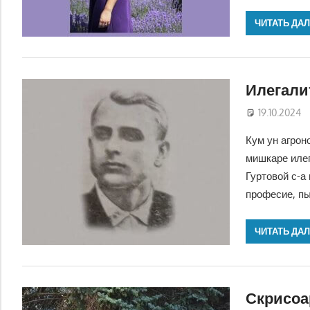
ЧИТАТЬ ДА
Илегали
19.10.2024
Кум ун агрон
мишкаре илег
Гуртовой с-а
професие, пы
ЧИТАТЬ ДА
Скрисоар