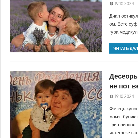
19.10.2024
Диагностикул
ом. Есте суф
гура медикулу
ЧИТАТЬ ДА
Десеорь 
не пот в
19.10.2024
Фачець кунош
мамэ, буникэ
Григориопол.
интегрезе ын