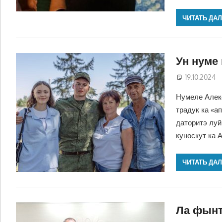
ЧИТАТЬ ДА
Ун нуме 
19.10.2024
Нумеле Алекс
традук ка «а
даторитэ луй
куноскут ка 
ЧИТАТЬ ДА
Ла фынт