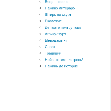
Вяцэ ши сенс
Паӂинэ литерарэ
Штирь пе скурт
Еколоӂие
Де тоате пентру тоць
Агрикултурэ
Ынвэцэмынт
Спорт
Традиций
Ной сынтем нистрень!
Паӂинь де историе