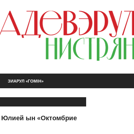
ЗИАРУЛ «ГОМIН»
 Юлией ын «Октомбрие