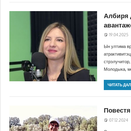
Албиря 
авантаж
19.04.2025
Ын ултима вр
атрактивитэц
стрэлучитор,
Молодыка, ме
ЧИТАТЬ ДА
Повестя
07.12.2024