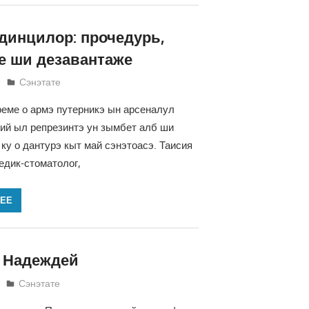
динцилор: прочедурь,
е ши дезавантаже
Татьяна Трифонова
Сэнэтате
еме о армэ путерникэ ын арсеналул
ий ыл репрезинтэ ун зымбет алб ши
 ку о дантурэ кыт май сэнэтоасэ. Таисия
дик-стоматолог,
ЛЕЕ
 Надеждей
Татьяна Трифонова
Сэнэтате