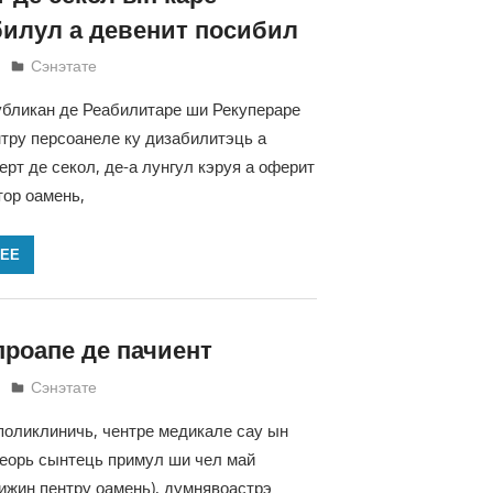
илул а девенит посибил
Татьяна Трифонова
Сэнэтате
бликан де Реабилитаре ши Рекупераре
тру персоанеле ку дизабилитэць а
ерт де секол, де-а лунгул кэруя а оферит
ор оамень,
ЛЕЕ
проапе де пачиент
Татьяна Трифонова
Сэнэтате
поликлиничь, чентре медикале сау ын
неорь сынтець примул ши чел май
ижин пентру оамень), думнявоастрэ