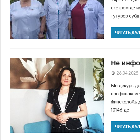
екстрем де и
тутурор субд
ЧИТАТЬ ДА
Не инфо
26.04.2025
Ын декурс де
профилаксие 
ӂинеколоӂь д
10146 де
ЧИТАТЬ ДА