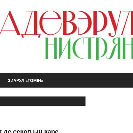
ЗИАРУЛ «ГОМIН»
 де секол ын каре