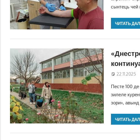
сынтець чей 
ЧИТАТЬ ДА
«Днестр
контину
22.11.2025
Песте 100 де
зилеле курен
зори», авынд
ЧИТАТЬ ДА