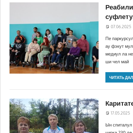
Реабили
суфлету
07.06.2025
Пе паркурсул
ау фэкут мул
медиул ла не
ши чел май
ЧИТАТЬ ДА
Каритате
17.05.2025
Ын спиталул 
чирка 230 де