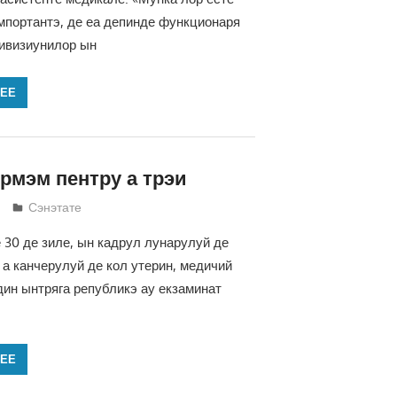
мпортантэ, де еа депинде функционаря
ивизиунилор ын
ЛЕЕ
рмэм пентру а трэи
Татьяна Трифонова
Сэнэтате
 30 де зиле, ын кадрул лунарулуй де
а канчерулуй де кол утерин, медичий
ин ынтряга републикэ ау екзаминат
ЛЕЕ