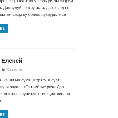
аре прец. Поате кэ унеорь уйтэм сэ фим
ь Домнулуй пентру аста, дар, кынд не
цэ ын фацэ ку боала, лукруриле се
ЛЕЕ
 Еленей
Татьяна Трифонова
Сэнэтате
, ка ши ын лумя ынтрягэ, а луат
уня ануалэ «Октомбрие роз». Дар
сямнэ кэ се пуне пункт инициативелор,
э
ЛЕЕ