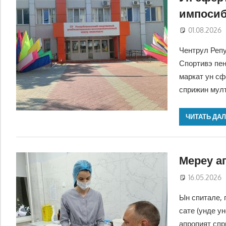
импосиб
01.08.2026
Чентрул Репу
Спортивэ пен
маркат ун сф
сприжин мулт
ЧИТАТЬ ДА
Мереу а
16.05.2026
Ын спитале, 
сате (унде у
апропият спр