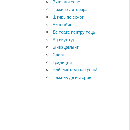
Вяцэ ши сенс
Паӂинэ литерарэ
Штирь пе скурт
Еколоӂие
Де тоате пентру тоць
Агрикултурэ
Ынвэцэмынт
Спорт
Традиций
Ной сынтем нистрень!
Паӂинь де историе