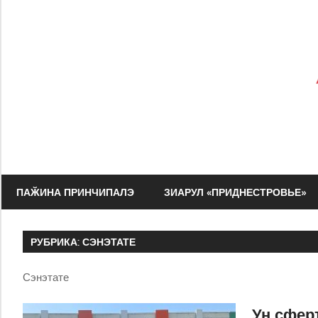
Перейти
к
содержимому
Зиарул
Адевэрул
ПАӁИНА ПРИНЧИПАЛЭ
ЗИАРУЛ «ПРИДНЕСТРОВЬЕ»
Нистрян
РУБРИКА:
СЭНЭТАТЕ
Сэнэтате
Ун сферт