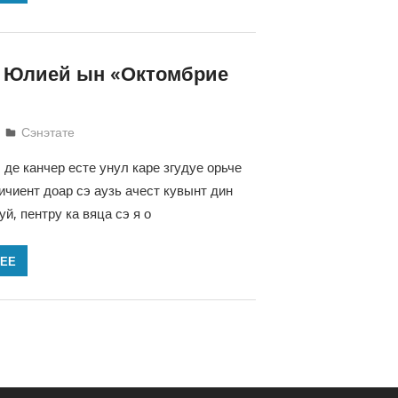
 Юлией ын «Октомбрие
Татьяна Трифонова
Сэнэтате
 де канчер есте унул каре згудуе орьче
ичиент доар сэ аузь ачест кувынт дин
й, пентру ка вяца сэ я о
ЛЕЕ