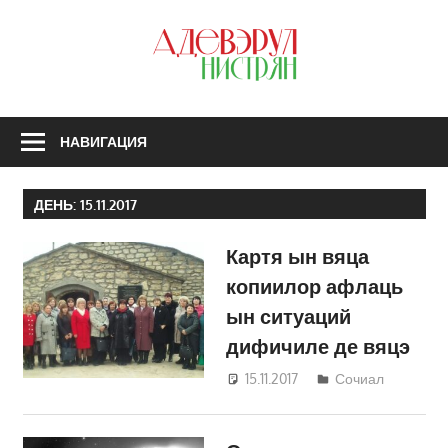
Перейти
к
З
содержимому
А
Н
НАВИГАЦИЯ
ДЕНЬ:
15.11.2017
Картя ын вяца
копиилор афлаць
ын ситуаций
дифичиле де вяцэ
15.11.2017
Светлана
Сочиал
Кравчик