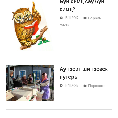
Бун симц сау бун-
симц?
15.11.2017
Светлана
Ворбим
корект
Кравчик
Ау гэсит ши гэсеск
путерь
15.11.2017
Светлана
Персоане
Кравчик