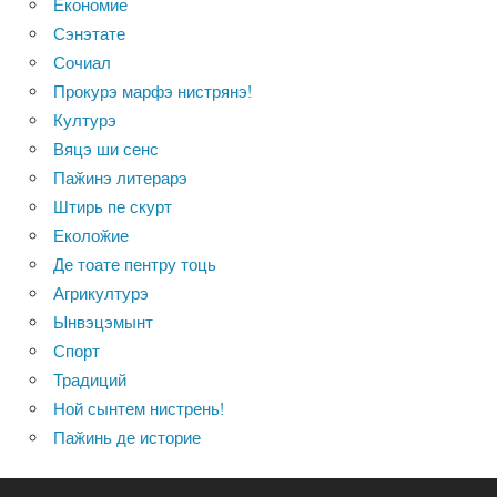
Економие
Сэнэтате
Сочиал
Прокурэ марфэ нистрянэ!
Културэ
Вяцэ ши сенс
Паӂинэ литерарэ
Штирь пе скурт
Еколоӂие
Де тоате пентру тоць
Агрикултурэ
Ынвэцэмынт
Спорт
Традиций
Ной сынтем нистрень!
Паӂинь де историе