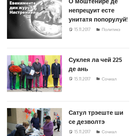
О моштенире де
непрецуит есте
унитатя попорулуй!
15.11.2017
Светлана
Политикэ
Кравчик
Суклея ла чей 225
де ань
15.11.2017
Светлана
Сочиал
Кравчик
Сатул трэеште ши
се дезволтэ
15.11.2017
Светлана
Сочиал