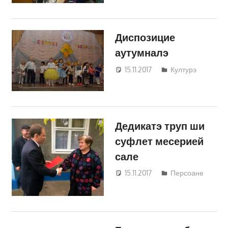
Диспозицие
аутумналэ
15.11.2017
Светлана
Културэ
Кравчик
Дедикатэ труп ши
суфлет месерией
сале
15.11.2017
Светлана
Персоане
Кравчик