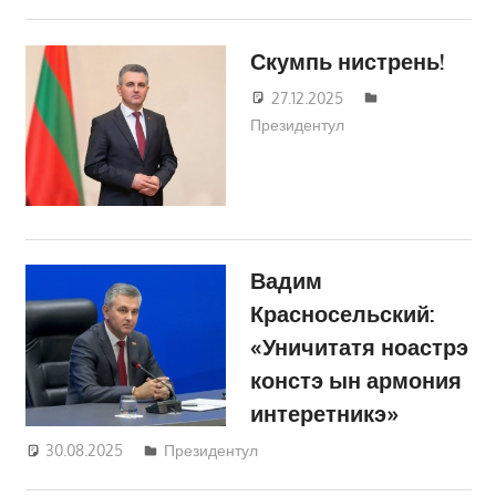
Скумпь нистрень!
27.12.2025
Татьяна
Президентул
Трифонова
Вадим
Красносельский:
«Уничитатя ноастрэ
констэ ын армония
интеретникэ»
30.08.2025
Татьяна Трифонова
Президентул