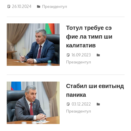
26.10.2024
Татьяна Трифонова
Президентул
Тотул требуе сэ
фие ла тимп ши
калитатив
16.09.2023
Татьяна
Президентул
Трифонова
Стабил ши евитынд
паника
03.12.2022
Татьяна
Президентул
Трифонова