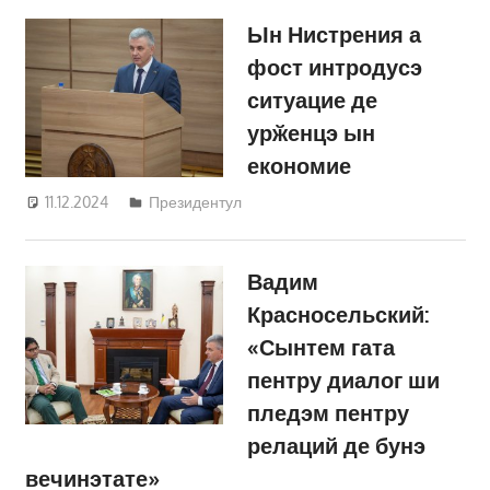
Ын Нистрения а
фост интродусэ
ситуацие де
урӂенцэ ын
економие
11.12.2024
Татьяна Трифонова
Президентул
Вадим
Красносельский:
«Сынтем гата
пентру диалог ши
пледэм пентру
релаций де бунэ
вечинэтате»