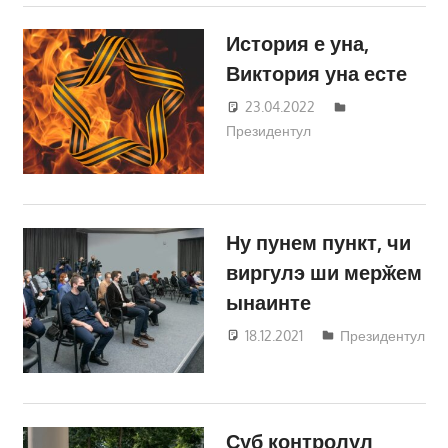
История е уна,
Виктория уна есте
23.04.2022
Татьяна
Президентул
Трифонова
Ну пунем пункт, чи
виргулэ ши мерӂем
ынаинте
18.12.2021
Татьяна
Президентул
Трифонова
Суб контролул