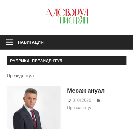
Перейти
к
З
содержимому
А
Н
НАВИГАЦИЯ
РУБРИКА:
ПРЕЗИДЕНТУЛ
Президентул
Месаж ануал
31.01.2026
Татьяна
Президентул
Трифонова