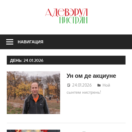
Перейти
к
З
содержимому
А
Н
НАВИГАЦИЯ
ДЕНЬ:
24.01.2026
Ун ом де акциуне
24.01.2026
Татьяна
Ной
сынтем нистрень!
Трифонова