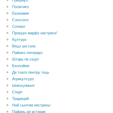
Гувернул
Политикэ
Економие
Сэнэтате
Сочиал
Прокурэ марфэ нистрянэ!
Културэ
Вяцэ ши сенс
Паӂинэ литерарэ
Штирь пе скурт
Еколоӂие
Де тоате пентру тоць
Агрикултурэ
Ынвэцэмынт
Спорт
Традиций
Ной сынтем нистрень!
Паӂинь де историе