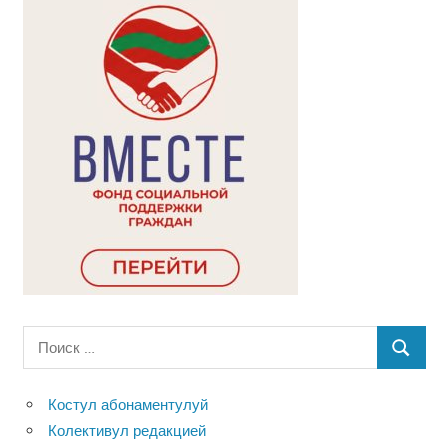
Поиск
ПОИСК
для:
Костул абонаментулуй
Колективул редакцией