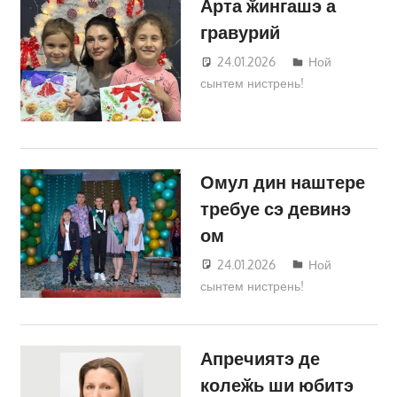
Арта ӂингашэ а
гравурий
24.01.2026
Татьяна
Ной
сынтем нистрень!
Трифонова
Омул дин наштере
требуе сэ девинэ
ом
24.01.2026
Татьяна
Ной
сынтем нистрень!
Трифонова
Апречиятэ де
колеӂь ши юбитэ