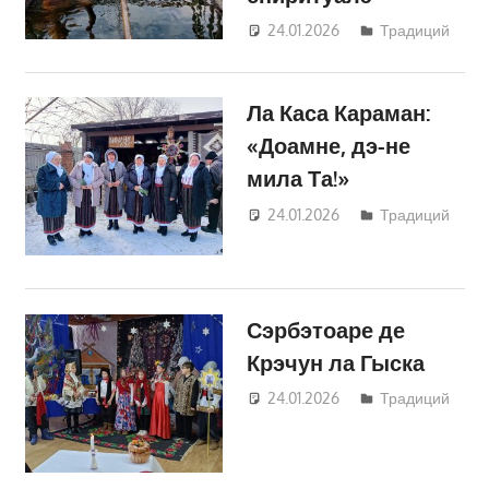
24.01.2026
Татьяна
Традиций
Трифонова
Ла Каса Караман:
«Доамне, дэ-не
мила Та!»
24.01.2026
Татьяна
Традиций
Трифонова
Сэрбэтоаре де
Крэчун ла Гыска
24.01.2026
Татьяна
Традиций
Трифонова