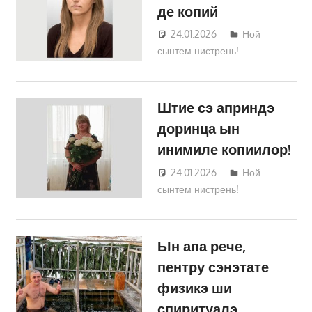
де копий
24.01.2026
Татьяна
Ной
сынтем нистрень!
Трифонова
Штие сэ априндэ
доринца ын
инимиле копиилор!
24.01.2026
Татьяна
Ной
сынтем нистрень!
Трифонова
Ын апа рече,
пентру сэнэтате
физикэ ши
спиритуалэ