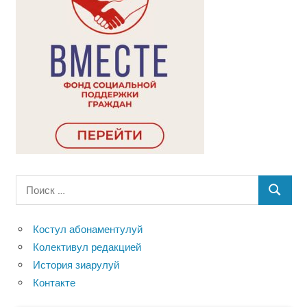
Поиск
ПОИСК
для:
Костул абонаментулуй
Колективул редакцией
История зиарулуй
Контакте