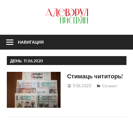
Перейти
к
З
содержимому
А
Н
НАВИГАЦИЯ
ДЕНЬ:
11.06.2020
Стимаць чититорь!
11.06.2020
Светлана
Сочиал
Кравчик