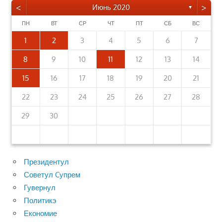
<
>
Июнь 2020
▼
ПН
ВТ
СР
ЧТ
ПТ
СБ
ВС
1
2
3
4
5
6
7
4
0
4
4
0
0
4
4
0
4
0
0
4
4
0
0
4
0
4
4
0
0
0
4
4
0
0
4
0
4
0
0
2
2
2
3
3
2
3
2
2
3
2
2
3
2
3
3
2
2
3
3
3
2
2
2
3
2
3
2
3
2
8
9
10
11
12
13
14
0
0
0
0
0
0
0
0
0
0
0
0
0
6
9
9
5
5
8
6
9
5
8
6
6
9
5
5
8
6
9
8
9
5
6
8
6
9
9
5
8
6
8
9
5
6
9
9
5
8
6
8
5
8
9
9
5
6
9
5
5
8
6
9
6
8
6
9
5
5
8
8
9
1
7
1
1
7
7
1
1
7
1
7
7
1
1
7
7
1
7
1
1
7
7
7
1
1
7
7
1
7
1
7
7
15
16
17
18
19
20
21
6
8
4
6
5
8
6
8
4
5
6
4
5
8
6
8
4
5
8
4
6
4
5
8
6
6
5
5
8
4
6
4
6
8
4
6
5
5
8
8
4
5
6
4
6
6
4
5
8
6
8
4
4
5
8
6
4
5
5
8
4
6
4
3
2
2
3
7
2
7
3
3
2
7
2
3
2
7
3
3
2
7
3
2
7
7
3
2
7
3
7
2
7
2
3
2
7
2
3
7
3
3
2
7
2
22
23
24
25
26
27
28
0
9
0
9
0
9
9
0
9
0
0
9
0
9
0
9
0
9
9
9
9
0
0
0
9
9
1
1
1
1
1
1
1
1
1
1
29
30
Президентул
Советул Cупрем
Гувернул
Политикэ
Економие