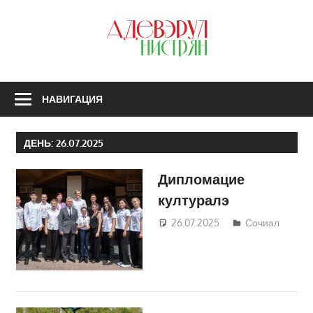
Перейти
к
З
содержимому
А
Н
НАВИГАЦИЯ
ДЕНЬ:
26.07.2025
Дипломацие
културалэ
26.07.2025
Татьяна
Сочиал
Трифонова