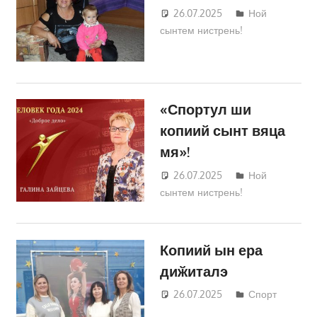
26.07.2025
Татьяна
Ной
сынтем нистрень!
Трифонова
«Спортул ши
копиий сынт вяца
мя»!
26.07.2025
Татьяна
Ной
сынтем нистрень!
Трифонова
Копиий ын ера
диӂиталэ
26.07.2025
Татьяна
Спорт
Трифонова