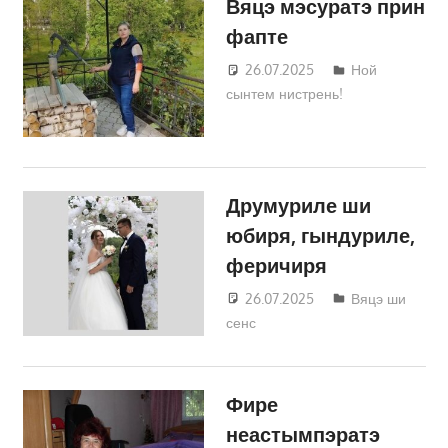
Вяцэ мэсуратэ прин
фапте
26.07.2025
Татьяна
Ной
сынтем нистрень!
Трифонова
Друмуриле ши
юбиря, гындуриле,
феричиря
26.07.2025
Татьяна
Вяцэ ши
сенс
Трифонова
Фире
неастымпэратэ