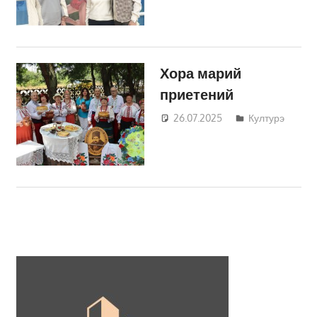
Хора марий
приетений
26.07.2025
Татьяна
Културэ
Трифонова