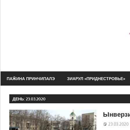
Перейти
к
содержимому
Зиарул
Адевэрул
ПАӁИНА ПРИНЧИПАЛЭ
ЗИАРУЛ «ПРИДНЕСТРОВЬЕ»
Нистрян
ДЕНЬ:
23.03.2020
Ынверзи
23.03.2020