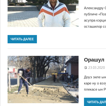
Александру 
публиче «Поз
асупра кэрци
осташилор со
ЧИТАТЬ ДАЛЕЕ
Орашул 
23.03.2020
Доуэ зиле ын
каре ну о вэ
плекасе ын Р
ЧИТАТЬ ДА