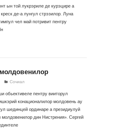
нт ын той лукрэриле де курэцире а
 креск де-а лунгул стрэзилор. Луна
тимпул чел май потривит пентру
Ын
молдовенилор
Светлана Кравчик
Сочиал
и обьективеле пентру вииторул
ишкэрий конационалилор молдовень ау
тул шединцей ординаре а президиулуй
 молдовенилор дин Нистрения». Сергей
единтеле