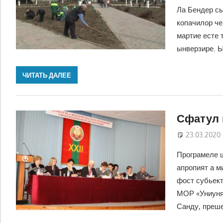
Ла Бендер сы
копачилор че
мартие есте 
ынверзире. 
ЧИТАТЬ ДАЛЕЕ
Сфатул 
23.03.2020
Програмеле ш
апропият а м
фост субьек
МОР «Униуня
Санду, преш