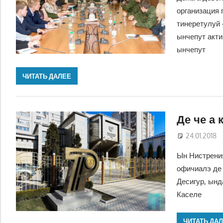
организация 
тинеретулуй 
ынчепут акти
ынчепут
ЧИТАТЬ ДАЛЕЕ
Де че а 
24.01.2018
Ын Нистрения
офичиалэ де 
Десигур, ынд
Каселе
ЧИТАТЬ ДА