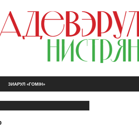
ЗИАРУЛ «ГОМIН»
р
чик