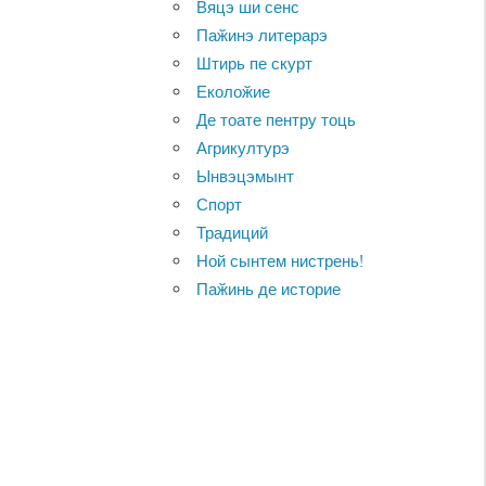
Вяцэ ши сенс
Паӂинэ литерарэ
Штирь пе скурт
Еколоӂие
Де тоате пентру тоць
Агрикултурэ
Ынвэцэмынт
Спорт
Традиций
Ной сынтем нистрень!
Паӂинь де историе