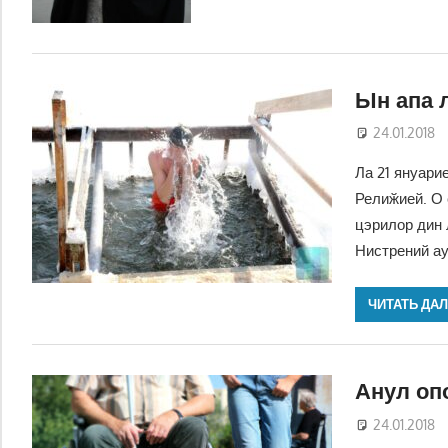
Ын апа 
24.01.2018
Ла 21 януари
Релиӂией. О
цэрилор дин 
Нистрений ау
ЧИТАТЬ ДА
Анул оп
24.01.2018