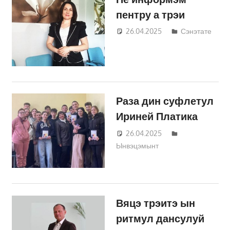
пентру а трэи
26.04.2025
Татьяна
Сэнэтате
Трифонова
Раза дин суфлетул
Ириней Платика
26.04.2025
Татьяна
Ынвэцэмынт
Трифонова
Вяцэ трэитэ ын
ритмул дансулуй