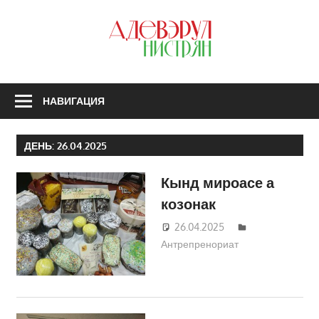
Перейти
к
З
содержимому
А
Н
НАВИГАЦИЯ
ДЕНЬ:
26.04.2025
Кынд мироасе а
козонак
26.04.2025
Татьяна
Антрепренориат
Трифонова