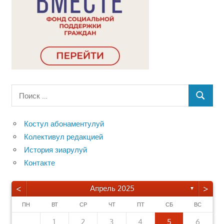
Поиск
ПОИСК
для:
Костул абонаментулуй
Колективул редакцией
История зиарулуй
Контакте
<
>
Апрель 2025
▼
ПН
ВТ
СР
ЧТ
ПТ
СБ
ВС
1
2
3
4
5
6