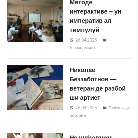
Методе
интерактиве – ун
императив ал
тимпулуй
26.04.2025
Татьяна
Ынвэцэмынт
Трифонова
Николае
Беззаботнов —
ветеран де рэзбой
ши артист
26.04.2025
Татьяна
Паӂинь де
историе
Трифонова
Не информэм