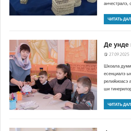
анчестралэ, о
ЧИТАТЬ ДА
Де унде
27.09.2025
Шкоала думин
есенциалэ ын
релиӂиоасэ а
ши тинерилор
ЧИТАТЬ ДА