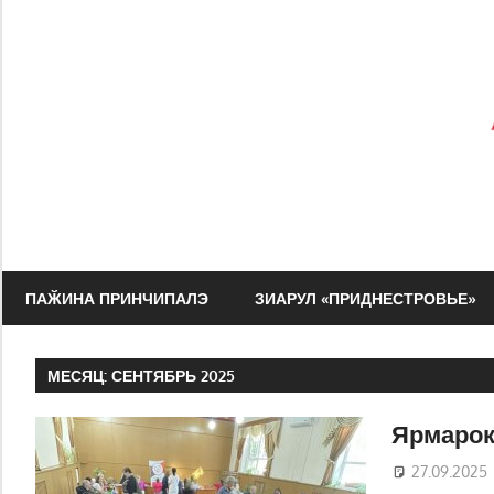
Перейти
к
содержимому
Зиарул
Адевэрул
ПАӁИНА ПРИНЧИПАЛЭ
ЗИАРУЛ «ПРИДНЕСТРОВЬЕ»
Нистрян
МЕСЯЦ:
СЕНТЯБРЬ 2025
Ярмарок
27.09.2025