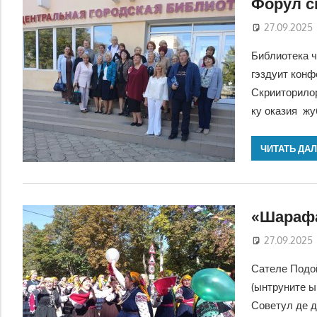
Форул с
27.09.2025
Библиотека ч
гэздуит конф
Скрииторилор
ку оказия ж
ЧИТАТЬ ДА
«Шараф
27.09.2025
Сателе Подо
(ынтруните ы
Советул де д