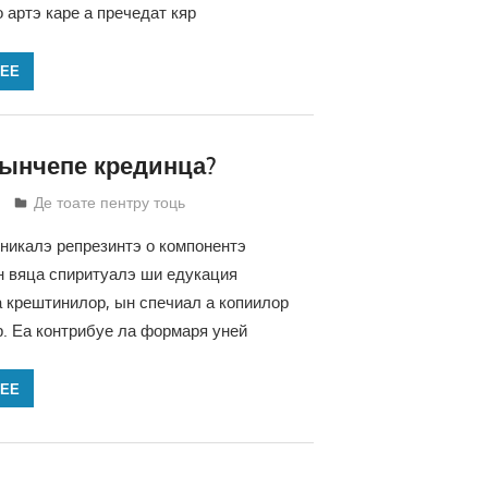
 артэ каре а пречедат кяр
ЛЕЕ
 ынчепе крединца?
Татьяна Трифонова
Де тоате пентру тоць
икалэ репрезинтэ о компонентэ
 вяца спиритуалэ ши едукация
 крештинилор, ын спечиал а копиилор
. Еа контрибуе ла формаря уней
ЛЕЕ