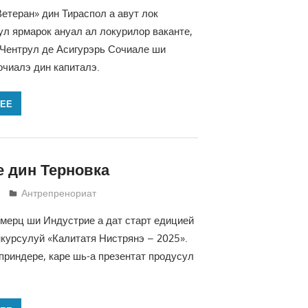
етеран» дин Тираспол а авут лок
л ярмарок ануал ал локурилор ваканте,
 Чентрул де Асигурэрь Сочиале ши
очиалэ дин капиталэ.
ЛЕЕ
е дин Терновка
Татьяна Трифонова
Антрепренориат
мерц ши Индустрие а дат старт едицией
онкурсулуй «Калитатя Нистрянэ – 2025».
риндере, каре шь-а презентат продусул