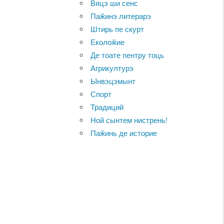
Вяцэ ши сенс
Паӂинэ литерарэ
Штирь пе скурт
Еколоӂие
Де тоате пентру тоць
Агрикултурэ
Ынвэцэмынт
Спорт
Традиций
Ной сынтем нистрень!
Паӂинь де историе