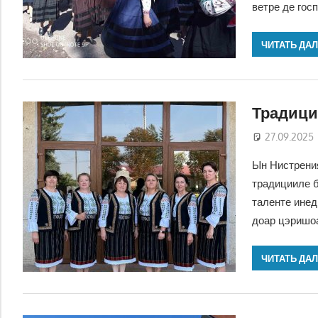
ветре де гос
ЧИТАТЬ ДА
Традици
27.09.2025
Ын Нистрени
традицииле б
таленте инед
доар цэришоа
ЧИТАТЬ ДА