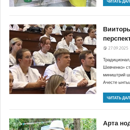
ЧИТАТЬ ДА
Вииторь
перспек
27.09.2025
Традиционал,
Шевченко» ст
миништрий ши
Ачесте ынтыл
ЧИТАТЬ ДА
Арта но