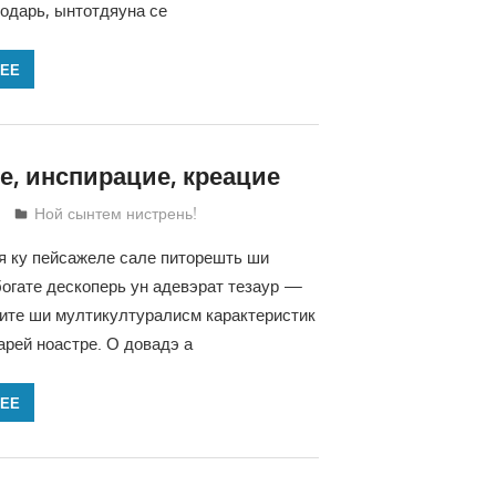
подарь, ынтотдяуна се
ЛЕЕ
е, инспирацие, креацие
Татьяна Трифонова
Ной сынтем нистрень!
я ку пейсажеле сале питорешть ши
огате дескоперь ун адевэрат тезаур —
ите ши мултикултуралисм карактеристик
рей ноастре. О довадэ а
ЛЕЕ