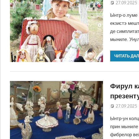
27.09.2025
Ынтр-о луме 
екзистэ мешт
де симплитат
мыниле. Уну
ЧИТАТЬ ДА
Фирул к
презент
27.09.2025
Ынтр-ун колц
прин мыниле
фибрелор ве