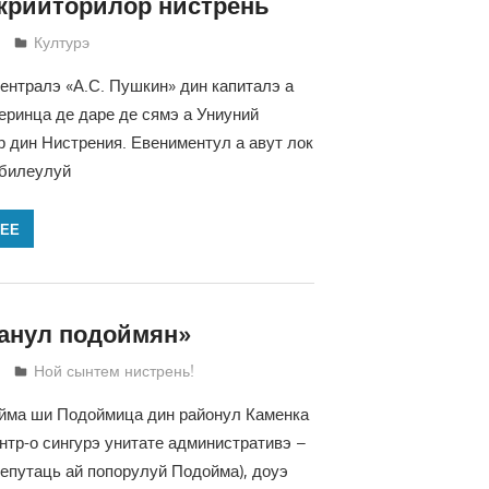
крииторилор нистрень
Татьяна Трифонова
Културэ
ентралэ «А.С. Пушкин» дин капиталэ а
еринца де даре де сямэ а Униуний
 дин Нистрения. Евениментул а авут лок
убилеулуй
ЛЕЕ
анул подоймян»
Татьяна Трифонова
Ной сынтем нистрень!
йма ши Подоймица дин районул Каменка
нтр-о сингурэ унитате административэ –
епутаць ай попорулуй Подойма), доуэ