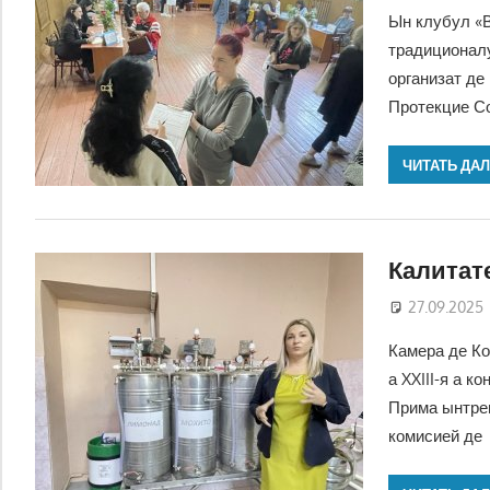
Ын клубул «В
традиционалу
организат де
Протекцие С
ЧИТАТЬ ДА
Калитат
27.09.2025
Камера де Ко
а XXIII-я а к
Прима ынтреп
комисией де