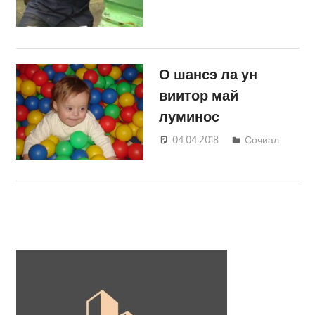
О шансэ ла ун
виитор май
луминос
04.04.2018
Светлана
Сочиал
Кравчик