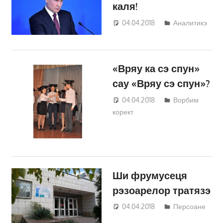
каля!
04.04.2018
Светлана
Аналитикэ
Кравчик
«Вряу ка сэ спун»
сау «Вряу сэ спун»?
04.04.2018
Светлана
Ворбим
корект
Кравчик
Ши фрумусеця
рэзоарелор тратязэ
04.04.2018
Светлана
Персоане
Кравчик