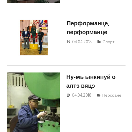
Перформанце,
перформанце
04.04.2018
Светлана
Спорт
Кравчик
Ну-мь ынкипуй о
алтэ вяцэ
04.04.2018
Светлана
Персоане
Кравчик