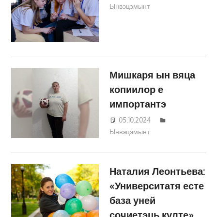
Ынвэцэмынт
Трифонова
Мишкаря ын вяца
копиилор е
импортантэ
05.10.2024
Татьяна
Ынвэцэмынт
Трифонова
Наталия Леонтьева:
«Университатя есте
база уней
сочиетэць култе»