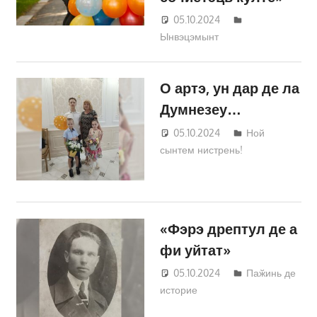
05.10.2024
Татьяна
Ынвэцэмынт
Трифонова
О артэ, ун дар де ла
Думнезеу…
05.10.2024
Татьяна
Ной
сынтем нистрень!
Трифонова
«Фэрэ дрептул де а
фи уйтат»
05.10.2024
Татьяна
Паӂинь де
историе
Трифонова