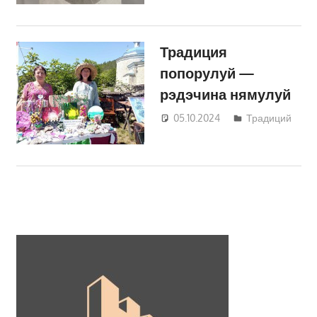
Традиция
попорулуй —
рэдэчина нямулуй
05.10.2024
Татьяна
Традиций
Трифонова