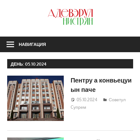
Перейти
к
З
содержимому
А
Н
НАВИГАЦИЯ
ДЕНЬ:
05.10.2024
Пентру а конвьецуи
ын паче
05.10.2024
Татьяна
Советул
Cупрем
Трифонова