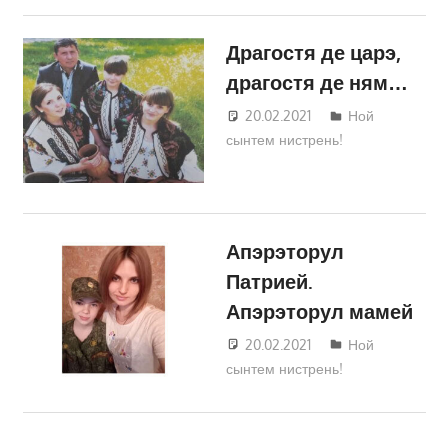
Драгостя де царэ,
драгостя де ням…
20.02.2021
Татьяна
Ной
сынтем нистрень!
Трифонова
Апэрэторул
Патрией.
Апэрэторул мамей
20.02.2021
Татьяна
Ной
сынтем нистрень!
Трифонова