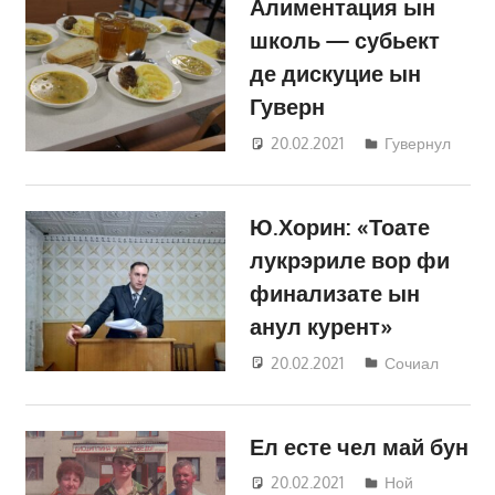
Алиментация ын
школь — субьект
де дискуцие ын
Гуверн
20.02.2021
Татьяна
Гувернул
Трифонова
Ю.Хорин: «Тоате
лукрэриле вор фи
финализате ын
анул курент»
20.02.2021
Татьяна
Сочиал
Трифонова
Ел есте чел май бун
20.02.2021
Татьяна
Ной