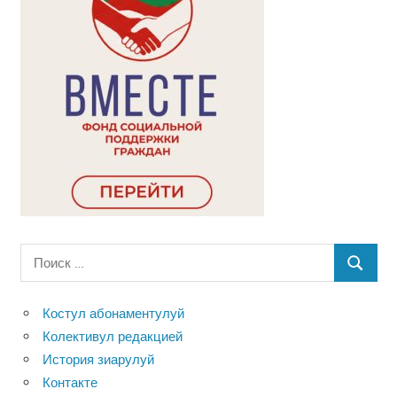
Поиск
ПОИСК
для:
Костул абонаментулуй
Колективул редакцией
История зиарулуй
Контакте