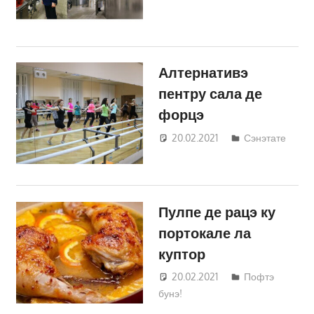
Алтернативэ
пентру сала де
форцэ
20.02.2021
Татьяна
Сэнэтате
Трифонова
Пулпе де рацэ ку
портокале ла
куптор
20.02.2021
Татьяна
Пофтэ
бунэ!
Трифонова