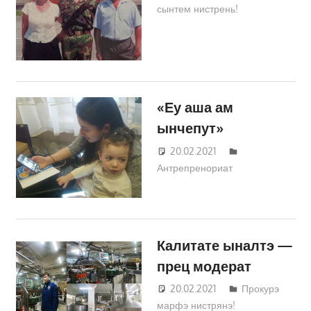
сынтем нистрень!
Трифонова
«Еу аша ам
ынчепут»
20.02.2021
Татьяна
Антрепренориат
Трифонова
Калитате ыналтэ —
прец модерат
20.02.2021
Татьяна
Прокурэ
марфэ нистрянэ!
Трифонова