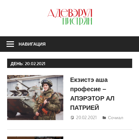
Перейти
к
З
содержимому
А
Н
НАВИГАЦИЯ
ДЕНЬ:
20.02.2021
Екзистэ аша
професие –
АПЭРЭТОР АЛ
ПАТРИЕЙ
20.02.2021
Татьяна
Сочиал
Трифонова