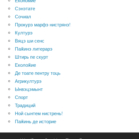
Економие
Сэнэтате
Сочиал
Прокурэ марфэ нистрянэ!
Културэ
Вяцэ ши сенс
Паӂинэ литерарэ
Штирь пе скурт
Еколоӂие
Де тоате пентру тоць
Агрикултурэ
Ынвэцэмынт
Спорт
Традиций
Ной сынтем нистрень!
Паӂинь де историе