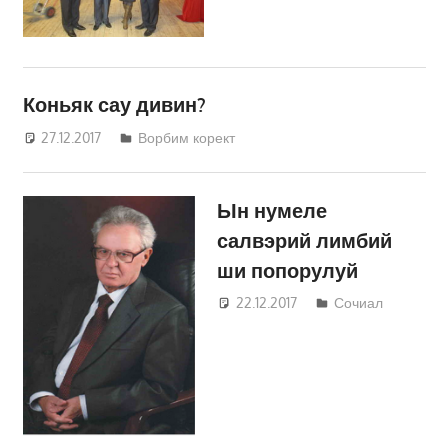
Кравчик
Коньяк сау дивин?
27.12.2017
Светлана Кравчик
Ворбим корект
Ын нумеле
салвэрий лимбий
ши попорулуй
22.12.2017
Светлана
Сочиал
Кравчик