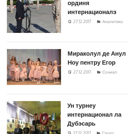
ординя
интернационалэ
27.12.2017
Светлана
Аналитикэ
Кравчик
Мираколул де Анул
Ноу пентру Егор
27.12.2017
Светлана
Сочиал
Кравчик
Ун турнеу
интернационал ла
Дубэсарь
27.12.2017
Светлана
Спорт