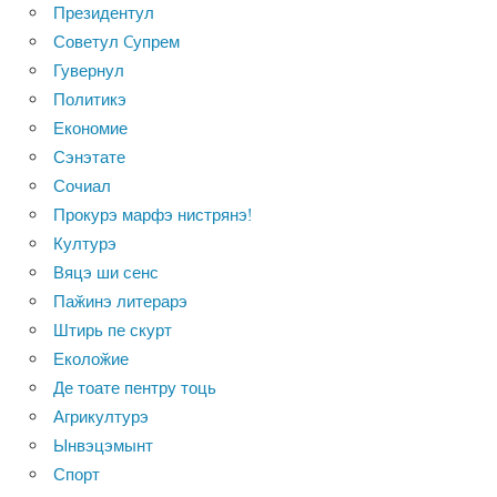
Президентул
Советул Cупрем
Гувернул
Политикэ
Економие
Сэнэтате
Сочиал
Прокурэ марфэ нистрянэ!
Културэ
Вяцэ ши сенс
Паӂинэ литерарэ
Штирь пе скурт
Еколоӂие
Де тоате пентру тоць
Агрикултурэ
Ынвэцэмынт
Спорт