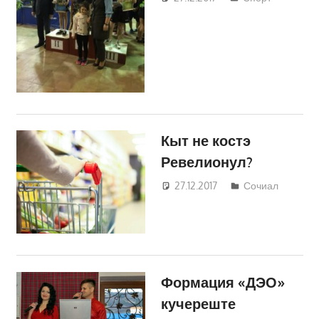
Кравчик
Кыт не костэ
Ревелионул?
27.12.2017
Светлана
Сочиал
Кравчик
Формация «ДЭО»
кучереште