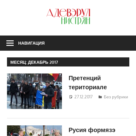
Перейти
к
З
содержимому
А
Н
НАВИГАЦИЯ
МЕСЯЦ:
ДЕКАБРЬ 2017
Претенций
териториале
27.12.2017
Светлана
Без рубрики
Кравчик
Русия формязэ