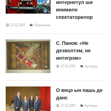
интернетул ши
инимиле
спектаторилор
27.12.2017
Светлана Кравчик
Персоане
С. Панов: «Не
дезволтэм, не
интегрэм»
27.12.2017
Светлана
Културэ
Кравчик
О вяцэ ын пашь де
данс
27.12.2017
Светлана
Културэ