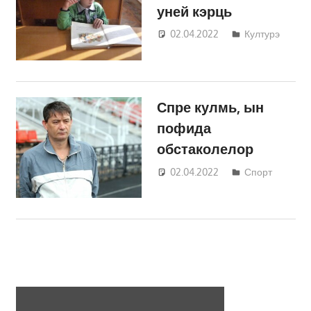
уней кэрць
02.04.2022
Татьяна
Културэ
Трифонова
Спре кулмь, ын
пофида
обстаколелор
02.04.2022
Татьяна
Спорт
Трифонова