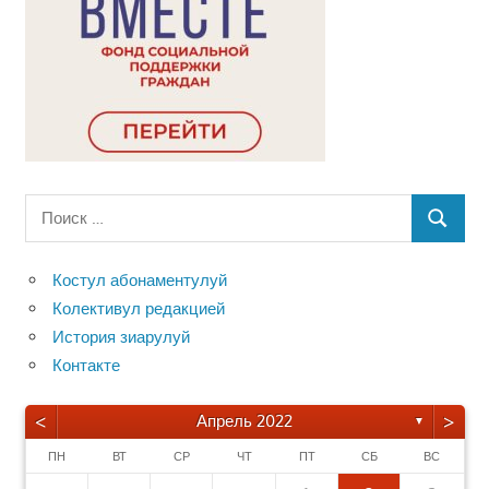
Поиск
ПОИСК
для:
Костул абонаментулуй
Колективул редакцией
История зиарулуй
Контакте
<
>
Апрель 2022
▼
ПН
ВТ
СР
ЧТ
ПТ
СБ
ВС