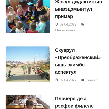
Жокул дидактик ын
ынвэцэмынтул
примар
02.04.2022
Татьяна
Ынвэцэмынт
Трифонова
Скуарул
«Преображенский»
ышь скимбэ
аспектул
02.04.2022
Татьяна
Сочиал
Трифонова
Плэчеря де а
рэсфои филеле