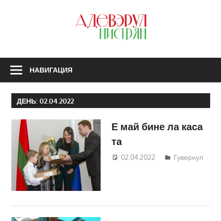
Перейти
к
З
содержимому
А
Н
НАВИГАЦИЯ
ДЕНЬ:
02.04.2022
Е май бине ла каса
та
02.04.2022
Татьяна
Гувернул
Трифонова