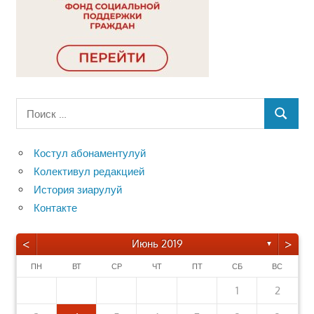
Поиск
ПОИСК
для:
Костул абонаментулуй
Колективул редакцией
История зиарулуй
Контакте
<
>
Июнь 2019
▼
ПН
ВТ
СР
ЧТ
ПТ
СБ
ВС
1
2