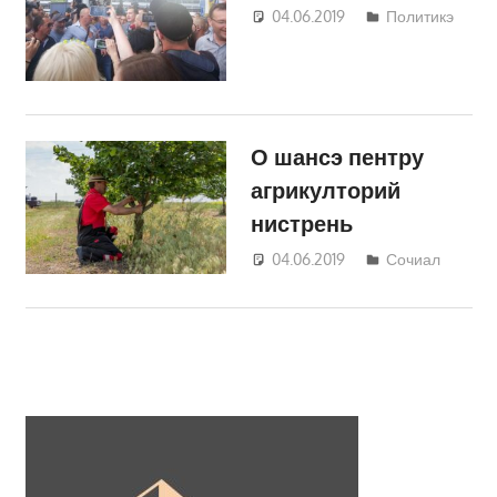
04.06.2019
Светлана
Политикэ
Кравчик
О шансэ пентру
агрикулторий
нистрень
04.06.2019
Светлана
Сочиал
Кравчик