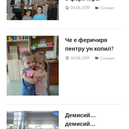
04.06.2019
Светлана
Сочиал
Кравчик
Че е феричиря
пентру ун копил?
04.06.2019
Светлана
Сочиал
Кравчик
Демисий…
демисий…