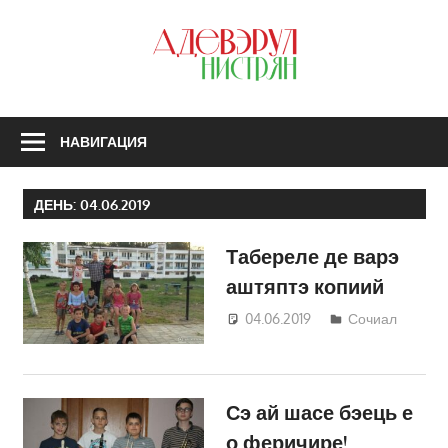
Перейти
к
З
содержимому
А
Н
НАВИГАЦИЯ
ДЕНЬ:
04.06.2019
Табереле де варэ
аштяптэ копиий
04.06.2019
Светлана
Сочиал
Кравчик
Сэ ай шасе бэець е
о феричире!