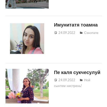
Имунитатя тоамна
24.09.2022
Татьяна
Сэнэтате
Трифонова
Пе каля сукчесулуй
24.09.2022
Татьяна
Ной
сынтем нистрень!
Трифонова