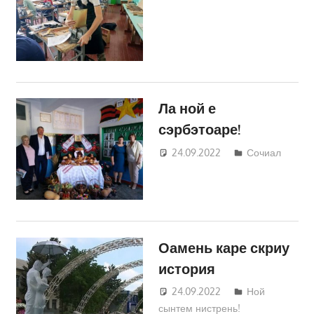
Трифонова
Ла ной е
сэрбэтоаре!
24.09.2022
Татьяна
Сочиал
Трифонова
Оамень каре скриу
история
24.09.2022
Татьяна
Ной
сынтем нистрень!
Трифонова