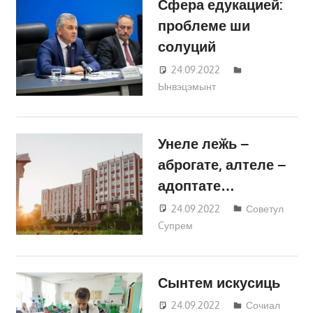
Сфера едукацией:
проблеме ши
солуций
24.09.2022
Татьяна
Ынвэцэмынт
Трифонова
Унеле леӂь –
аброгате, алтеле –
адоптате…
24.09.2022
Татьяна
Советул
Cупрем
Трифонова
Сынтем искусиць
24.09.2022
Татьяна
Сочиал