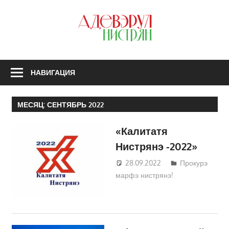
Перейти
к
З
содержимому
А
Н
НАВИГАЦИЯ
МЕСЯЦ:
СЕНТЯБРЬ 2022
«Калитатя
Нистрянэ -2022»
28.09.2022
Татьяна
Прокурэ
марфэ нистрянэ!
Трифонова