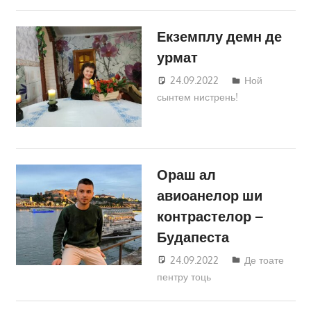
Екземплу демн де
урмат
24.09.2022
Татьяна
Ной
сынтем нистрень!
Трифонова
Ораш ал
авиоанелор ши
контрастелор –
Будапеста
24.09.2022
Татьяна
Де тоате
пентру тоць
Трифонова