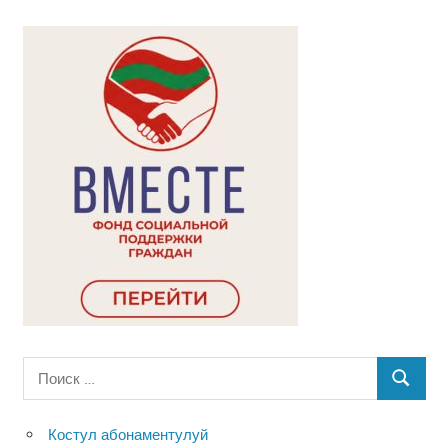
Поиск
ПОИСК
для:
Костул абонаментулуй