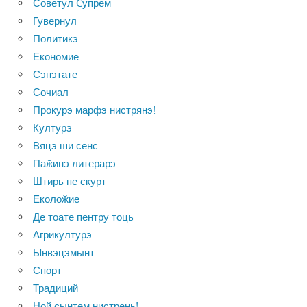
Советул Cупрем
Гувернул
Политикэ
Економие
Сэнэтате
Сочиал
Прокурэ марфэ нистрянэ!
Културэ
Вяцэ ши сенс
Паӂинэ литерарэ
Штирь пе скурт
Еколоӂие
Де тоате пентру тоць
Агрикултурэ
Ынвэцэмынт
Спорт
Традиций
Ной сынтем нистрень!