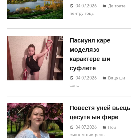
04.07.2026
Татьяна
Де тоате
пентру тоць
Трифонова
Пасиуня каре
моделязэ
карактере ши
суфлете
04.07.2026
Татьяна
Вяцэ ши
сенс
Трифонова
Повестя уней вьець
цесуте ын фире
04.07.2026
Татьяна
Ной
сынтем нистрень!
Трифонова