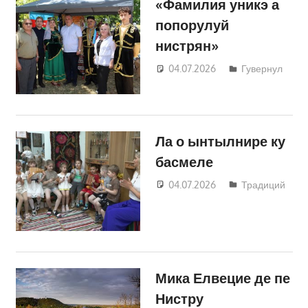
«Фамилия уникэ а
попорулуй
нистрян»
04.07.2026
Татьяна
Гувернул
Трифонова
Ла о ынтылнире ку
басмеле
04.07.2026
Татьяна
Традиций
Трифонова
Мика Елвецие де пе
Нистру