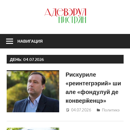
Перейти
к
З
содержимому
А
Н
НАВИГАЦИЯ
ДЕНЬ:
04.07.2026
Рискуриле
«реинтегрэрий» ши
але «фондулуй де
конверӂенцэ»
04.07.2026
Татьяна
Политикэ
Трифонова