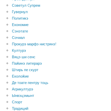
Советул Cупрем
Гувернул
Политикэ
Економие
Сэнэтате
Сочиал
Прокурэ марфэ нистрянэ!
Културэ
Вяцэ ши сенс
Паӂинэ литерарэ
Штирь пе скурт
Еколоӂие
Де тоате пентру тоць
Агрикултурэ
Ынвэцэмынт
Спорт
Традиций