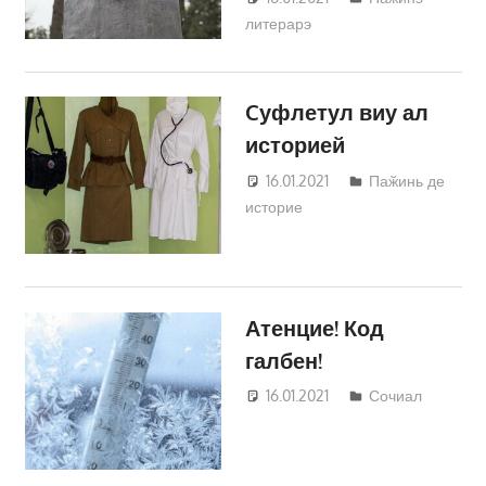
литерарэ
Трифонова
Cуфлетул виу ал
историей
16.01.2021
Татьяна
Паӂинь де
историе
Трифонова
Атенцие! Код
галбен!
16.01.2021
Татьяна
Сочиал
Трифонова