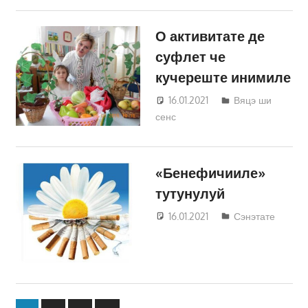
О активитате де
суфлет че
кучереште инимиле
16.01.2021
Татьяна
Вяцэ ши
сенс
Трифонова
«Бенефичииле»
тутунулуй
16.01.2021
Татьяна
Сэнэтате
Трифонова