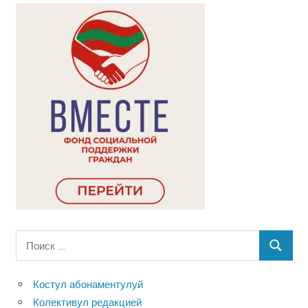
Поиск
ПОИСК
для:
Костул абонаментулуй
Колективул редакцией