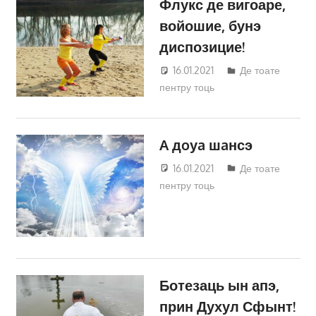
Флукс де вигоаре,
войошие, бунэ
диспозицие!
16.01.2021
Татьяна
Де тоате
пентру тоць
Трифонова
A дoуa шaнсэ
16.01.2021
Татьяна
Де тоате
пентру тоць
Трифонова
Ботезаць ын апэ,
прин Духул Сфынт!