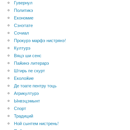
Гувернул
Политикэ
Економие
Сэнэтате
Сочиал
Прокурэ марфэ нистрянэ!
Културэ
Вяцэ ши сенс
Паӂинэ литерарэ
Штирь пе скурт
Еколоӂие
Де тоате пентру тоць
Агрикултурэ
Ынвэцэмынт
Спорт
Традиций
Ной сынтем нистрень!