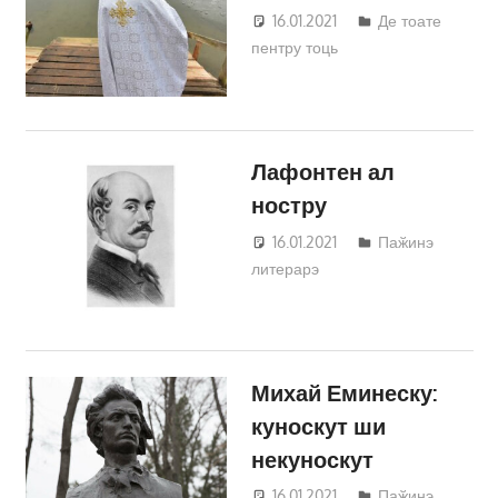
16.01.2021
Татьяна
Де тоате
пентру тоць
Трифонова
Лафонтен ал
ностру
16.01.2021
Татьяна
Паӂинэ
литерарэ
Трифонова
Михай Еминеску:
куноскут ши
некуноскут
16.01.2021
Татьяна
Паӂинэ