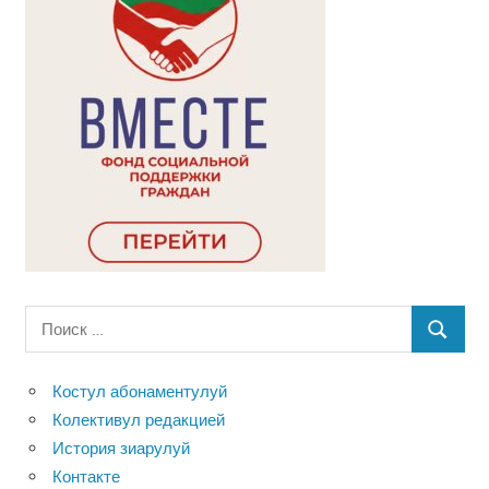
Поиск
ПОИСК
для:
Костул абонаментулуй
Колективул редакцией
История зиарулуй
Контакте