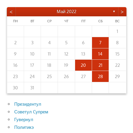
<
>
Май 2022
▼
ПН
ВТ
СР
ЧТ
ПТ
СБ
ВС
1
4
0
4
4
0
0
4
4
0
4
0
0
4
4
0
0
4
0
4
4
0
4
0
0
4
4
0
0
4
0
4
0
0
2
2
2
3
3
2
3
2
2
3
2
2
3
2
3
3
2
2
3
3
3
2
2
2
3
2
3
2
3
2
2
3
4
5
6
7
8
0
0
0
0
0
0
0
0
0
0
0
0
0
6
9
9
5
5
8
6
9
5
8
6
6
9
5
5
8
6
9
8
9
5
6
8
6
9
9
5
8
6
8
9
6
9
9
5
8
6
8
5
8
9
9
5
6
9
5
5
8
6
9
6
8
6
9
5
5
8
8
9
1
7
1
1
7
7
1
1
7
1
7
7
1
1
7
7
1
7
1
1
7
1
7
7
1
1
7
7
1
7
1
7
7
9
10
11
12
13
14
15
6
8
4
6
5
8
6
8
4
5
6
4
5
8
6
8
4
5
8
4
6
4
5
8
6
6
5
5
8
4
6
4
6
8
4
6
5
5
8
8
4
5
6
8
4
6
6
4
5
8
6
8
4
4
5
8
6
4
5
5
8
4
6
4
3
2
2
3
7
2
7
3
3
2
7
2
3
2
7
3
3
2
7
3
7
7
3
2
7
3
7
2
7
2
3
2
7
2
3
7
3
3
2
7
2
16
17
18
19
20
21
22
0
9
0
9
0
9
9
0
9
0
0
9
0
0
9
0
9
9
9
9
0
0
0
9
9
1
1
1
1
1
1
1
1
1
1
23
24
25
26
27
28
29
30
31
Президентул
Советул Cупрем
Гувернул
Политикэ