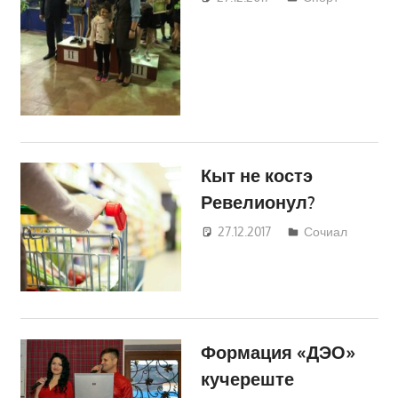
Кравчик
Кыт не костэ
Ревелионул?
27.12.2017
Светлана
Сочиал
Кравчик
Формация «ДЭО»
кучереште