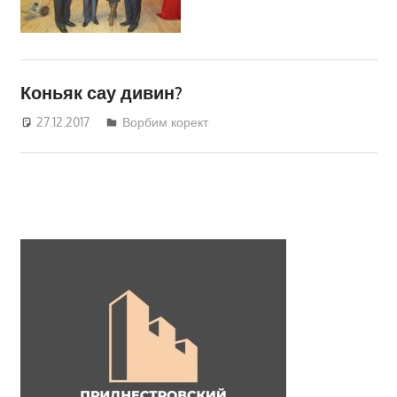
Кравчик
Коньяк сау дивин?
27.12.2017
Светлана Кравчик
Ворбим корект