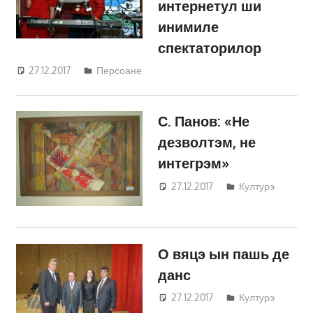
интернетул ши
инимиле
спектаторилор
27.12.2017
Светлана Кравчик
Персоане
С. Панов: «Не
дезволтэм, не
интегрэм»
27.12.2017
Светлана
Културэ
Кравчик
О вяцэ ын пашь де
данс
27.12.2017
Светлана
Културэ