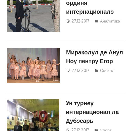
ординя
интернационалэ
27.12.2017
Светлана
Аналитикэ
Кравчик
Мираколул де Анул
Ноу пентру Егор
27.12.2017
Светлана
Сочиал
Кравчик
Ун турнеу
интернационал ла
Дубэсарь
27.12.2017
Светлана
Спорт