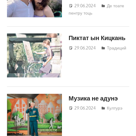
29.06.2024
Татьяна
Де тоате
пентру тоць
Трифонова
Пиктат ын Кицкань
29.06.2024
Татьяна
Традиций
Трифонова
Музика не адунэ
29.06.2024
Татьяна
Културэ
Трифонова