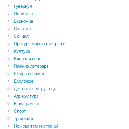
Гувернул
Политикэ
Економие
Сэнэтате
Сочиал
Прокурэ марфэ нистрянэ!
Културэ
Вяцэ ши сенс
Паӂинэ литерарэ
Штирь пе скурт
Еколоӂие
Де тоате пентру тоць
Агрикултурэ
Ынвэцэмынт
Спорт
Традиций
Ной сынтем нистрень!