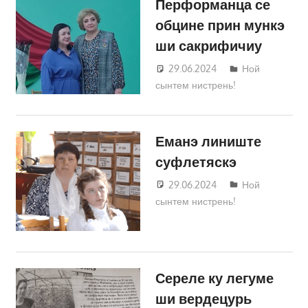
Перформанца се
обцине прин мункэ
ши сакрифичиу
29.06.2024
Татьяна
Ной
сынтем нистрень!
Трифонова
Еманэ линиште
суфлетяскэ
29.06.2024
Татьяна
Ной
сынтем нистрень!
Трифонова
Сереле ку легуме
ши вердецурь