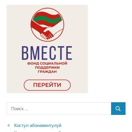
Поиск
ПОИСК
для:
Костул абонаментулуй