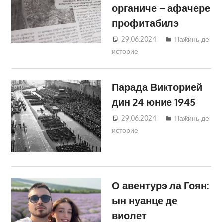
органиче – афачере
профитабилэ
29.06.2024
Татьяна
Паӂинь де
историе
Трифонова
Парада Викторией
дин 24 юние 1945
29.06.2024
Татьяна
Паӂинь де
историе
Трифонова
О авентурэ ла Гоян:
ын нуанце де
виолет