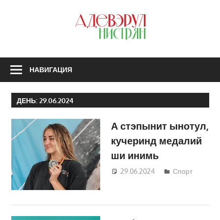
Перейти
к
З
содержимому
А
Н
НАВИГАЦИЯ
ДЕНЬ:
29.06.2024
А стэпынит ынотул,
кучеринд медалий
ши инимь
29.06.2024
Татьяна
Спорт
Трифонова