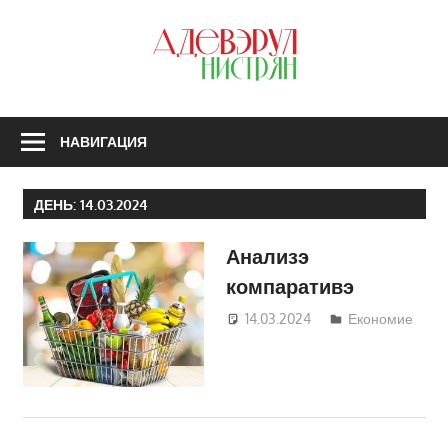
Перейти
к
З
содержимому
А
Н
НАВИГАЦИЯ
ДЕНЬ:
14.03.2024
Анализэ
компаративэ
14.03.2024
Татьяна
Економие
Трифонова