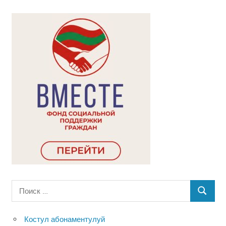
Поиск
ПОИСК
для:
Костул абонаментулуй