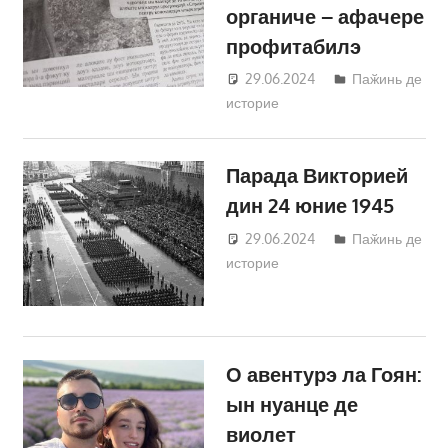
органиче – афачере
профитабилэ
29.06.2024
Татьяна
Паӂинь де
историе
Трифонова
Парада Викторией
дин 24 юние 1945
29.06.2024
Татьяна
Паӂинь де
историе
Трифонова
О авентурэ ла Гоян:
ын нуанце де
виолет