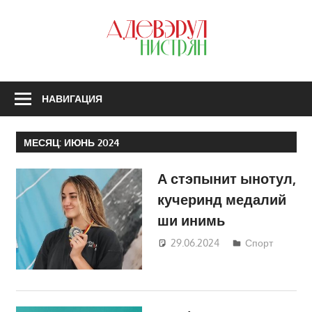
Перейти
к
З
содержимому
А
Н
НАВИГАЦИЯ
МЕСЯЦ:
ИЮНЬ 2024
А стэпынит ынотул,
кучеринд медалий
ши инимь
29.06.2024
Татьяна
Спорт
Трифонова