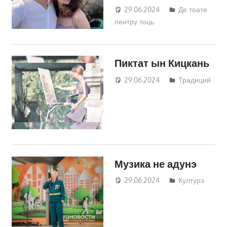
29.06.2024
Татьяна
Де тоате
пентру тоць
Трифонова
Пиктат ын Кицкань
29.06.2024
Татьяна
Традиций
Трифонова
Музика не адунэ
29.06.2024
Татьяна
Културэ
Трифонова