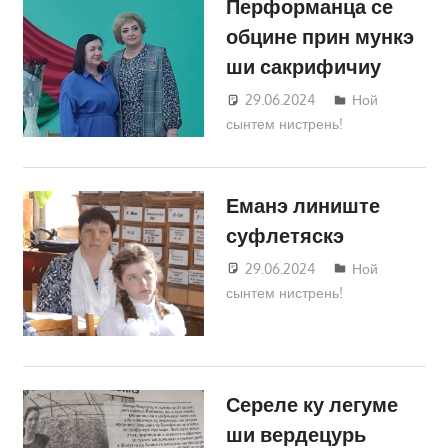
Перформанца се
обцине прин мункэ
ши сакрифичиу
29.06.2024
Татьяна
Ной
сынтем нистрень!
Трифонова
Еманэ линиште
суфлетяскэ
29.06.2024
Татьяна
Ной
сынтем нистрень!
Трифонова
Сереле ку легуме
ши вердецурь