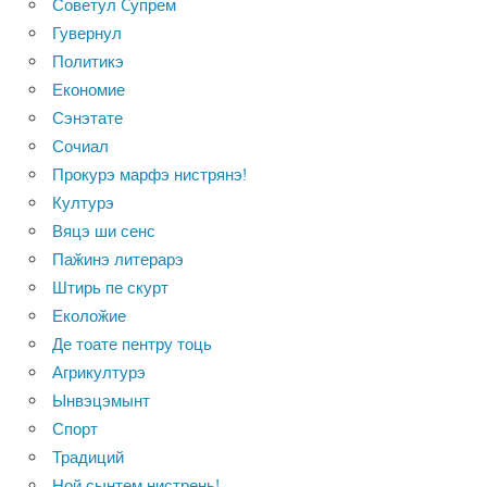
Советул Cупрем
Гувернул
Политикэ
Економие
Сэнэтате
Сочиал
Прокурэ марфэ нистрянэ!
Културэ
Вяцэ ши сенс
Паӂинэ литерарэ
Штирь пе скурт
Еколоӂие
Де тоате пентру тоць
Агрикултурэ
Ынвэцэмынт
Спорт
Традиций
Ной сынтем нистрень!