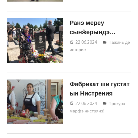
Ранэ мереу
сынӂерындэ…
22.06.2024
Татьяна
Паӂинь де
историе
Трифонова
Фабрикат ши густат
ын Нистрения
22.06.2024
Татьяна
Прокурэ
марфэ нистрянэ!
Трифонова