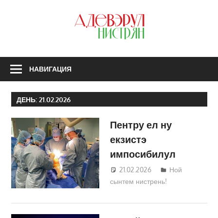
Перейти
к
З
содержимому
А
Н
НАВИГАЦИЯ
ДЕНЬ:
21.02.2026
Пентру ел ну
екзистэ
импосибилул
21.02.2026
Татьяна
Ной
сынтем нистрень!
Трифонова