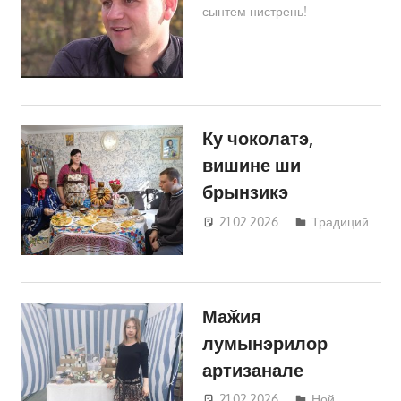
сынтем нистрень!
Трифонова
Ку чоколатэ,
вишине ши
брынзикэ
21.02.2026
Татьяна
Традиций
Трифонова
Маӂия
лумынэрилор
артизанале
21.02.2026
Татьяна
Ной