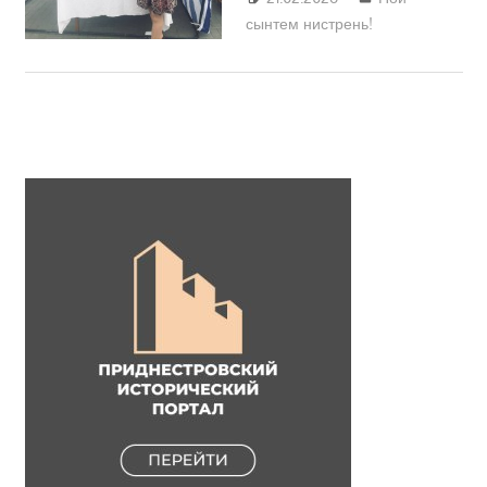
сынтем нистрень!
Трифонова