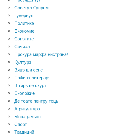
Советул Cупрем
Гувернул
Политикэ
Економие
Сэнэтате
Сочиал
Прокурэ марфэ нистрянэ!
Културэ
Вяцэ ши сенс
Паӂинэ литерарэ
Штирь пе скурт
Еколоӂие
Де тоате пентру тоць
Агрикултурэ
Ынвэцэмынт
Спорт
Традиций