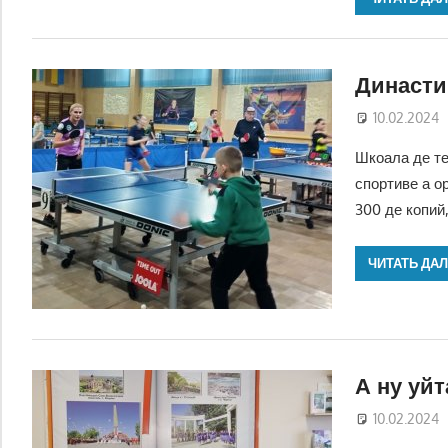
Династи
10.02.2024
Шкоала де те
спортиве а о
300 де копий
ЧИТАТЬ ДА
А ну уйт
10.02.2024