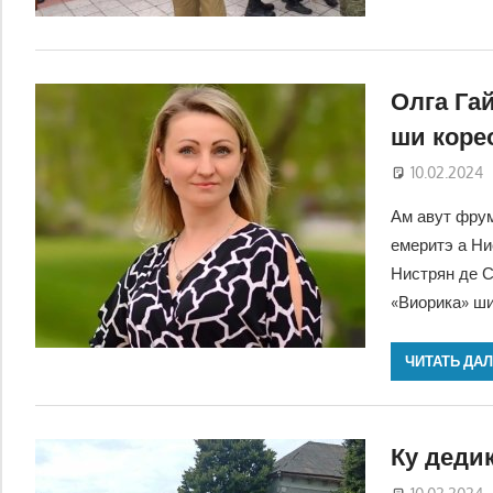
Олга Га
ши коре
10.02.2024
Ам авут фрум
емеритэ а Н
Нистрян де С
«Виорика» ши
ЧИТАТЬ ДА
Ку деди