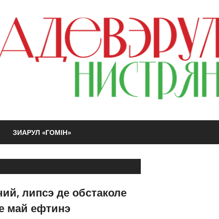
ЗИАРУЛ «ГОМIН»
ий, липсэ де обстаколе
е май ефтинэ