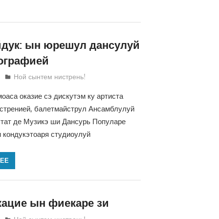
йдук: ын юрешул дансулуй
ографией
Татьяна Трифонова
Ной сынтем нистрень!
оаса оказие сэ дискутэм ку артиста
истренией, балетмайструл Ансамблулуй
тат де Музикэ ши Дансурь Популаре
 кондукэтоаря студиоулуй
ЛЕЕ
кацие ын фиекаре зи