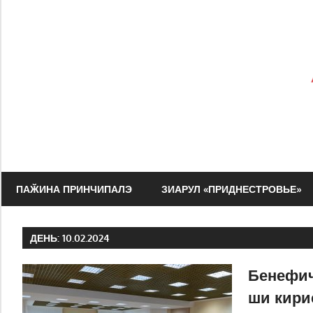
Перейти
к
содержимому
Зиарул
Адевэрул
ПАӁИНА ПРИНЧИПАЛЭ
ЗИАРУЛ «ПРИДНЕСТРОВЬЕ»
Нистрян
ДЕНЬ:
10.02.2024
Бенефич
ши кири