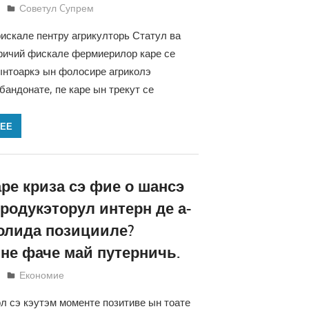
Татьяна Трифонова
Советул Cупрем
скале пентру агрикулторь Статул ва
фичий фискале фермиерилор каре се
ынтоаркэ ын фолосире агриколэ
бандонате, пе каре ын трекут се
ЛЕЕ
ре криза сэ фие о шансэ
родукэторул интерн де а-
олида позицииле?
 не фаче май путерничь.
Татьяна Трифонова
Економие
л сэ кэутэм моменте позитиве ын тоате