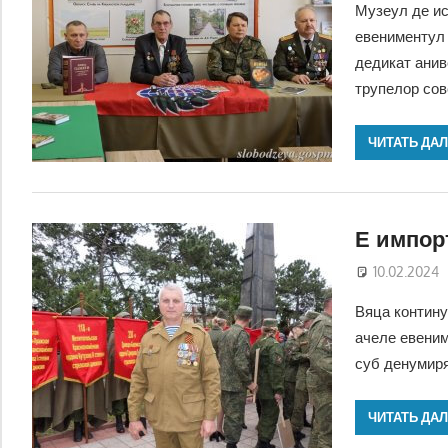
Музеул де ис
евениментул
дедикат анив
трупелор сов
ЧИТАТЬ ДА
Е импор
10.02.2024
Вяца контину
ачеле евеним
суб денумиря
ЧИТАТЬ ДА