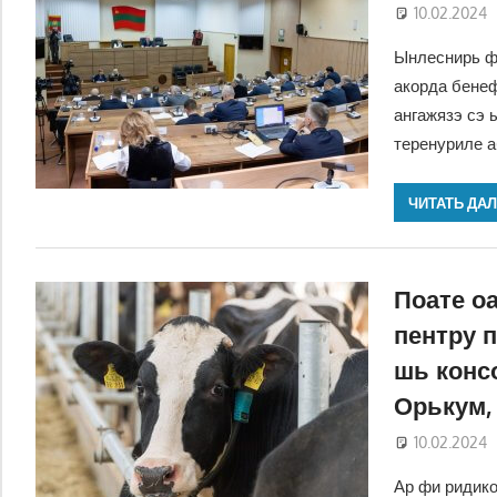
10.02.2024
Ынлеснирь фи
акорда бене
ангажязэ сэ 
теренуриле а
ЧИТАТЬ ДА
Поате оа
пентру п
шь конс
Орькум,
10.02.2024
Ар фи ридико