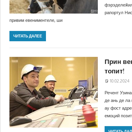
фэрэделеӂиле
рапортул Нис
привим евениментеле, ши
ЧИТАТЬ ДАЛЕЕ
Прин ве
топит!
10.02.2024
Речент Узина
де ань де ла
ау фост адре
емоций позит
ЧИТАТЬ ДА