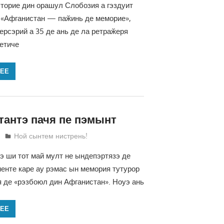
торие дин орашул Слобозия а гэздуит
 «Афганистан — паӂинь де меморие»,
ерсэрий а 35 де ань де ла ретраӂеря
етиче
ЛЕЕ
тантэ пачя пе пэмынт
Татьяна Трифонова
Ной сынтем нистрень!
э ши тот май мулт не ындепэртязэ де
енте каре ау рэмас ын мемория тутурор
 де «рэзбоюл дин Афганистан». Ноуэ ань
ЛЕЕ