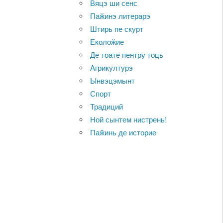
Вяцэ ши сенс
Паӂинэ литерарэ
Штирь пе скурт
Еколоӂие
Де тоате пентру тоць
Агрикултурэ
Ынвэцэмынт
Спорт
Традиций
Ной сынтем нистрень!
Паӂинь де историе