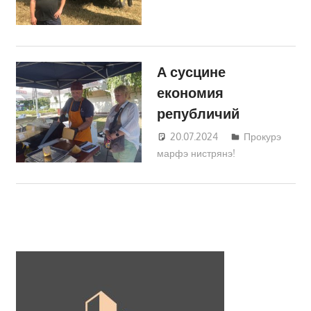
А сусцине
економия
републичий
20.07.2024
Татьяна
Прокурэ
марфэ нистрянэ!
Трифонова