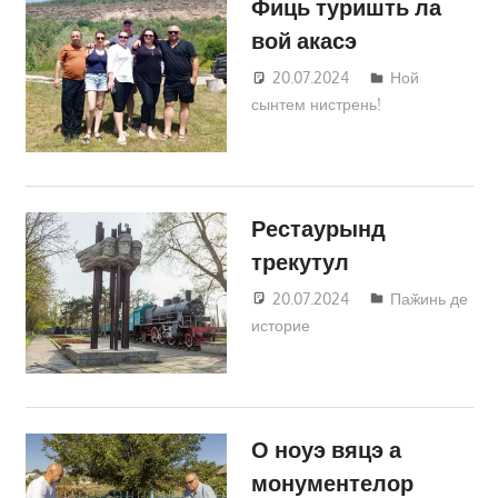
Фиць туришть ла
вой акасэ
20.07.2024
Татьяна
Ной
сынтем нистрень!
Трифонова
Рестаурынд
трекутул
20.07.2024
Татьяна
Паӂинь де
историе
Трифонова
О ноуэ вяцэ а
монументелор