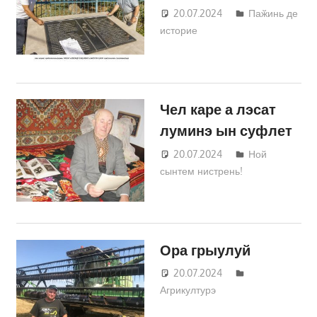
20.07.2024
Татьяна
Паӂинь де
историе
Трифонова
Чел каре а лэсат
луминэ ын суфлет
20.07.2024
Татьяна
Ной
сынтем нистрень!
Трифонова
Ора грыулуй
20.07.2024
Татьяна
Агрикултурэ
Трифонова