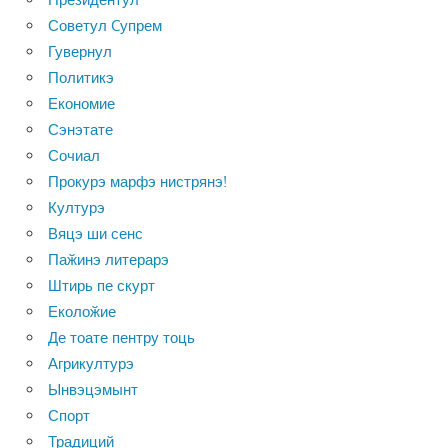
Советул Cупрем
Гувернул
Политикэ
Економие
Сэнэтате
Сочиал
Прокурэ марфэ нистрянэ!
Културэ
Вяцэ ши сенс
Паӂинэ литерарэ
Штирь пе скурт
Еколоӂие
Де тоате пентру тоць
Агрикултурэ
Ынвэцэмынт
Спорт
Традиций