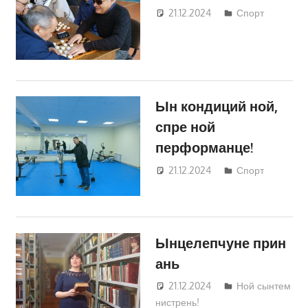
21.12.2024
Татьяна
Спорт
Трифонова
Ын кондиций ной,
спре ной
перформанце!
21.12.2024
Татьяна
Спорт
Трифонова
Ынцелепчуне прин
ань
21.12.2024
Татьяна
Ной сынтем
нистрень!
Трифонова