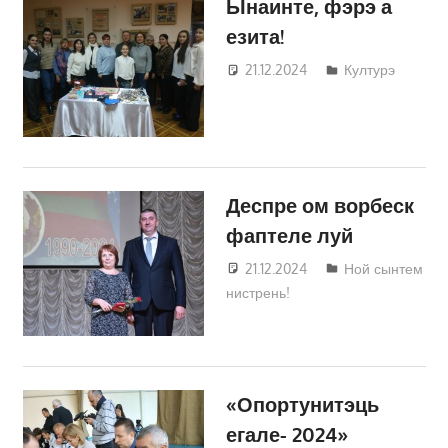
Ынаинте, фэрэ а
езита!
21.12.2024
Татьяна
Културэ
Трифонова
Деспре ом ворбеск
фаптеле луй
21.12.2024
Татьяна
Ной сынтем
нистрень!
Трифонова
«Опортунитэць
егале- 2024»