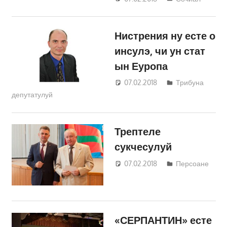
Кравчик
Нистрения ну есте о
инсулэ, чи ун стат
ын Еуропа
07.02.2018
Светлана
Трибуна
депутатулуй
Кравчик
Трептеле
сукчесулуй
07.02.2018
Светлана
Персоане
Кравчик
«СЕРПАНТИН» есте