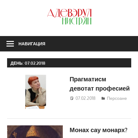
Перейти
к
З
содержимому
А
Н
НАВИГАЦИЯ
ДЕНЬ:
07.02.2018
Прагматисм
девотат професией
07.02.2018
Светлана
Персоане
Кравчик
Монах сау монарх?