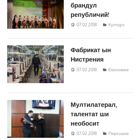
брандул
републичий!
07.02.2018
Светлана
Културэ
Кравчик
Фабрикат ын
Нистрения
07.02.2018
Светлана
Економие
Кравчик
Мултилатерал,
талентат ши
необосит
07.02.2018
Светлана
Персоане