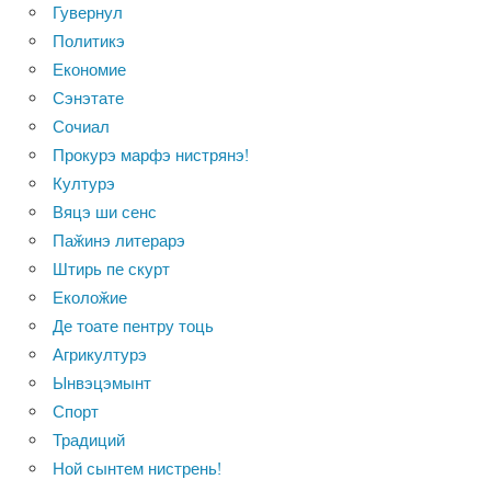
Гувернул
Политикэ
Економие
Сэнэтате
Сочиал
Прокурэ марфэ нистрянэ!
Културэ
Вяцэ ши сенс
Паӂинэ литерарэ
Штирь пе скурт
Еколоӂие
Де тоате пентру тоць
Агрикултурэ
Ынвэцэмынт
Спорт
Традиций
Ной сынтем нистрень!