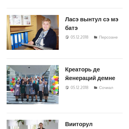
Ласэ вынтул сэ мэ
батэ
05.12.2018
Светлана
Персоане
Кравчик
Креаторь де
ӂенераций демне
05.12.2018
Светлана
Сочиал
Кравчик
Вииторул