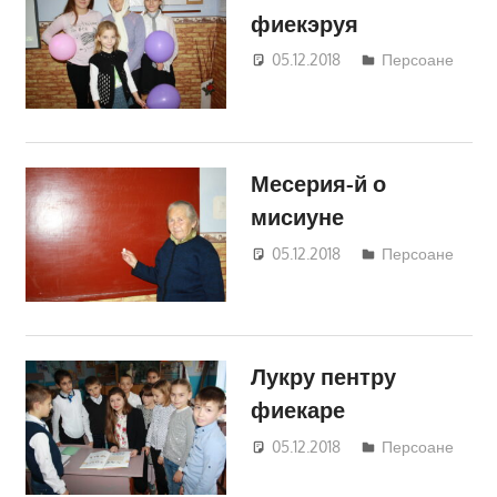
фиекэруя
05.12.2018
Светлана
Персоане
Кравчик
Месерия-й о
мисиуне
05.12.2018
Светлана
Персоане
Кравчик
Лукру пентру
фиекаре
05.12.2018
Светлана
Персоане
Кравчик