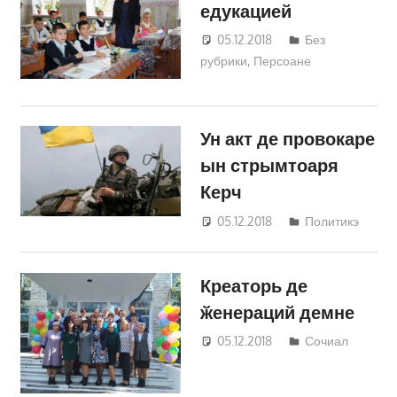
едукацией
05.12.2018
Светлана
Без
рубрики
,
Персоане
Кравчик
Ун акт де провокаре
ын стрымтоаря
Керч
05.12.2018
Светлана
Политикэ
Кравчик
Креаторь де
ӂенераций демне
05.12.2018
Светлана
Сочиал
Кравчик