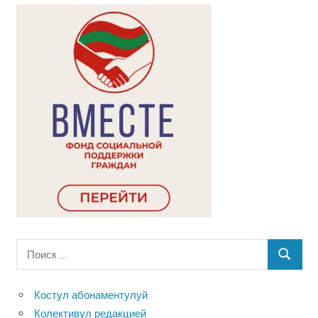
Поиск
ПОИСК
для:
Костул абонаментулуй
Колективул редакцией