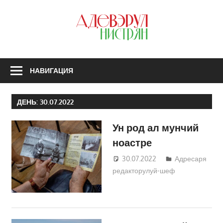
Перейти
к
З
содержимому
А
Н
НАВИГАЦИЯ
ДЕНЬ:
30.07.2022
Ун род ал мунчий
ноастре
30.07.2022
Татьяна
Адресаря
редакторулуй-шеф
Трифонова