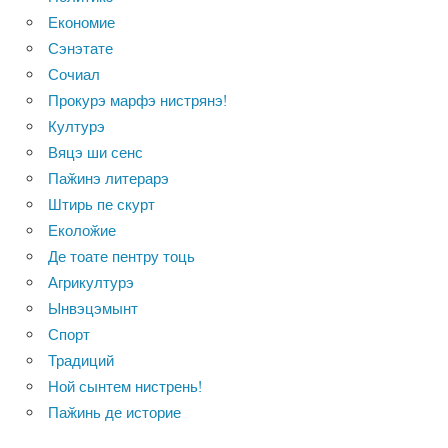
Економие
Сэнэтате
Сочиал
Прокурэ марфэ нистрянэ!
Културэ
Вяцэ ши сенс
Паӂинэ литерарэ
Штирь пе скурт
Еколоӂие
Де тоате пентру тоць
Агрикултурэ
Ынвэцэмынт
Спорт
Традиций
Ной сынтем нистрень!
Паӂинь де историе