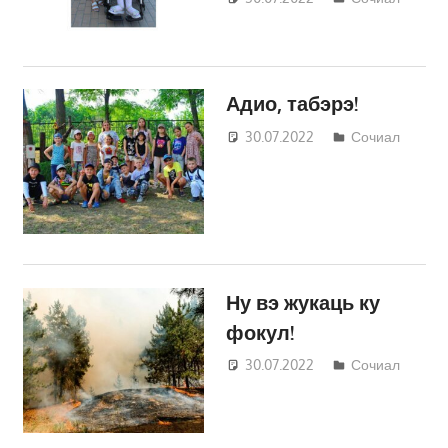
Трифонова
Адио, табэрэ!
30.07.2022
Татьяна
Сочиал
Трифонова
Ну вэ жукаць ку
фокул!
30.07.2022
Татьяна
Сочиал
Трифонова