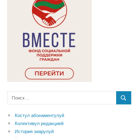
Поиск
ПОИСК
для:
Костул абонаментулуй
Колективул редакцией
История зиарулуй