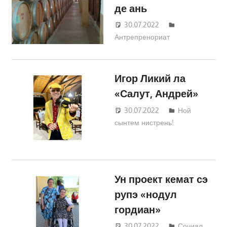
де ань
30.07.2022
Татьяна
Антрепренориат
Трифонова
Игор Ликий ла
«Салут, Андрей»
30.07.2022
Татьяна
Ной
сынтем нистрень!
Трифонова
Ун проект кемат сэ
рупэ «нодул
гордиан»
30.07.2022
Татьяна
Сочиал