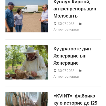
Куплул Киржой,
антрепренорь дин
Мэлэешть
30.07.2022
Татьяна
Антрепренориат
Трифонова
Ку драгосте дин
ӂенерацие ын
ӂенерацие
30.07.2022
Татьяна
Антрепренориат
Трифонова
«KVINT», фабрикэ
ку о историе де 125