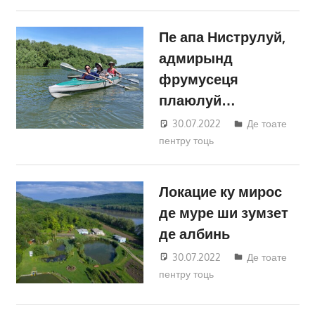
Пе апа Ниструлуй,
адмирынд
фрумусеця
плаюлуй…
30.07.2022
Татьяна
Де тоате
пентру тоць
Трифонова
Локацие ку мирос
де муре ши зумзет
де албинь
30.07.2022
Татьяна
Де тоате
пентру тоць
Трифонова