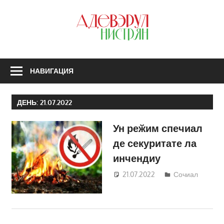
Перейти
к
З
содержимому
А
Н
НАВИГАЦИЯ
ДЕНЬ:
21.07.2022
Ун реӂим спечиал
де секуритате ла
инчендиу
21.07.2022
Татьяна
Сочиал
Трифонова