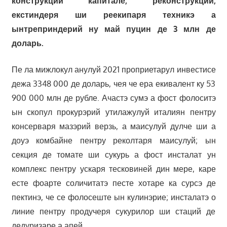
конструкций капитале, реконструкций,
екстиндеря ши реекипаря техникэ а
ынтреприндерий ну май пуцин де 3 млн де
доларь.
Пе ла мижлокул анулуй 2021 проприетарул инвестисе
дежа 3348 000 де доларь, чея че ера екивалент ку 53
900 000 млн де рубле. Ачастэ сумэ а фост фолоситэ
ын скопул прокурэрий утилажулуй италиян пентру
консерваря мазэрий верзь, а маисулуй дулче ши а
доуэ комбайне пентру реколтаря маисулуй; ын
секция де томате ши сукурь а фост инсталат ун
комплекс пентру ускаря тесковиней дин мере, каре
есте фоарте соличитатэ песте хотаре ка сурсэ де
пектинэ, че се фолосеште ын кулинэрие; инсталатэ о
линие пентру продучеря сукурилор ши стаций де
дедуризаре а апей.