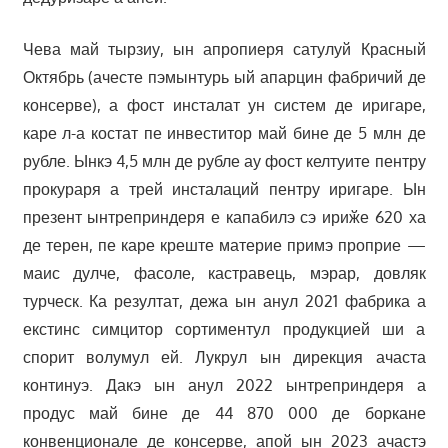
Чева май тырзиу, ын апропиеря сатулуй Красный
Октябрь (ачесте пэмынтурь ый апарцин фабричий де
консерве), а фост инсталат ун систем де иригаре,
каре л-а костат пе инвеститор май бине де 5 млн де
рубле. Ынкэ 4,5 млн де рубле ау фост келтуите пентру
прокураря а трей инсталаций пентру иригаре. Ын
презент ынтреприндеря е капабилэ сэ ириӂе 620 ха
де терен, пе каре креште материе примэ проприе —
маис дулче, фасоле, кастравець, мэрар, довляк
турческ. Ка резултат, дежа ын анул 2021 фабрика а
екстинс симцитор сортиментул продукцией ши а
спорит волумул ей. Лукрул ын дирекция ачаста
континуэ. Дакэ ын анул 2022 ынтреприндеря а
продус май бине де 44 870 000 де боркане
конвенционале де консерве, апой ын 2023 ачастэ