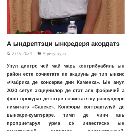
А ындрептэци ынкредеря акордатэ
27.07.2024
Татьяна Трифонова
Агрикултурэ
Унул динтре чей май марь контрибуабиль ын
район есте сочиетатя пе акциунь де тип ынкис
«Фабрика де консерве дин Каменка». Ын анул
2020 сетул акциунилор де стат але фабричий а
фост прокурат де кэтре сочиетатя ку рэспундере
лимитатэ «Санекс». Конформ контрактулуй де
вынзаре-кумпэраре, тимп де чинч ань
проприетарул урма сэ инвестяскэ ын