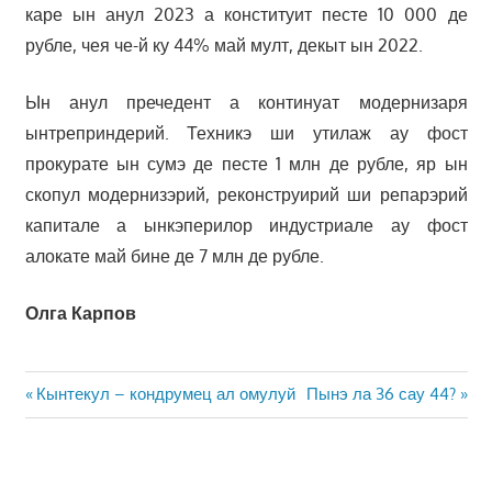
каре ын анул 2023 а конституит песте 10 000 де
рубле, чея че-й ку 44% май мулт, декыт ын 2022.
Ын анул пречедент а континуат модернизаря
ынтреприндерий. Техникэ ши утилаж ау фост
прокурате ын сумэ де песте 1 млн де рубле, яр ын
скопул модернизэрий, реконструирий ши репарэрий
капитале а ынкэперилор индустриале ау фост
алокате май бине де 7 млн де рубле.
Олга Карпов
Навигация
Предыдущая
Следующая
Кынтекул – кондрумец ал омулуй
Пынэ ла 36 сау 44?
запись:
запись:
по
записям