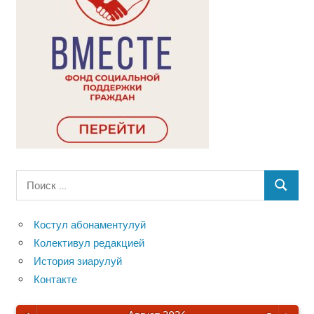
Поиск
ПОИСК
для:
Костул абонаментулуй
Колективул редакцией
История зиарулуй
Контакте