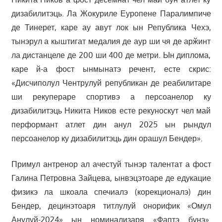
дизабилитэць. Ла Жокуриле Еуропене Паралимпиче
де Тинерет, каре ау авут лок ын Република Чехэ,
тынэрул а кыштигат медалия де аур ши чя де арӂинт
ла дистанцеле де 200 ши 400 де метри. Ын диплома,
каре й-а фост ынмынатэ речент, есте скрис:
«Дисчиполул Чентрулуй републикан де реабилитаре
ши рекупераре спортивэ а персоанелор ку
дизабилитэць Никита Ников есте рекуноскут чел май
перформант атлет дин анул 2025 ын рындул
персоанелор ку дизабилитэць дин орашул Бендер».
Примул антренор ал ачестуй тынэр талентат а фост
Галина Петровна Зайцева, ынвэцэтоаре де едукацие
физикэ ла шкоала спечиалэ (корекционалэ) дин
Бендер, децинэтоаря титлулуй онорифик «Омул
Анулуй-2024» ын номинализаря «Фаптэ бунэ».