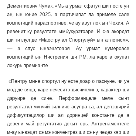
Дементиевич Чумак. «Мь-а урмат сфатул ши песте ун
ан, ын юние 2025, а партичипат ла примеле сале
компетиций параспортиве, че ау авут лок ын Чехия. А
ревенит ку резултате ымбукурэтоаре. И с-а акордат
ши титлул де «Маестру ал Спортулуй» ын атлетисм»,
— а спус ынвэцэтоаря. Ау урмат нумероасе
компетиций ын Нистрения ши РМ, ла каре а окупат
локурь премианте.
«Пентру мине спортул ну есте доар о пасиуне, чи ун
мод де вяцэ, каре нечеситэ дисчиплинэ, карактер ши
дэруире де сине. Перформанцеле меле сынт
резултатул мунчий зилниче асупра са, ал депэширий
дификултэцилор ши ал доринцей константе де а
девени май резултатив декыт ерь. Антренаментеле
м-ау ынвэцат сэ мэ кончентрез ши сэ ну чедез кяр ши