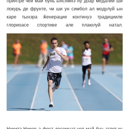
принтре чей май бунь ынсямнэ ну доар медалий ши
локурь де фрунте, чи ши ун симбол ал модулуй ын
каре тынэра ӂенерацие континуэ традицииле
глориоасе спортиве але плаюлуй натал.
Никита Ников а фост десемнат чел май бун атлет ку