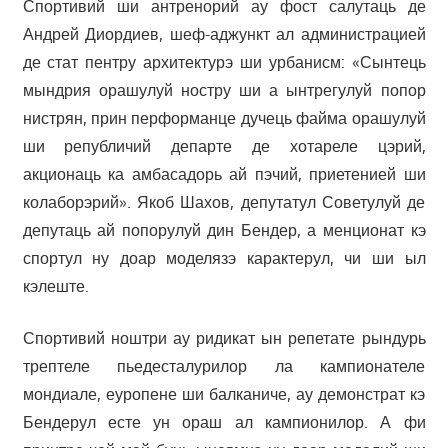
Спортивий ши антренорий ау фост салутаць де
Андрей Диордиев, шеф-аджункт ал администрацией
де стат пентру архитектурэ ши урбанисм: «Сынтець
мындрия орашулуй ностру ши а ынтрегулуй попор
нистрян, прин перформанце дучець файма орашулуй
ши републичий департе де хотареле цэрий,
акционаць ка амбасадорь ай пэчий, приетенией ши
колаборэрий». Якоб Шахов, депутатул Советулуй де
депутаць ай попорулуй дин Бендер, а менционат кэ
спортул ну доар моделязэ карактерул, чи ши ыл
кэлеште.
Спортивий ноштри ау ридикат ын репетате рындурь
трептеле пьедесталурилор ла кампионателе
мондиале, еуропене ши балканиче, ау демонстрат кэ
Бендерул есте ун ораш ал кампионилор. А фи