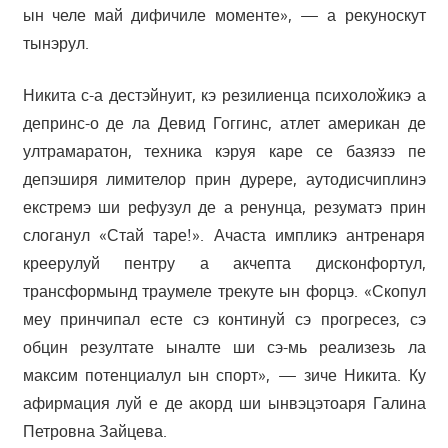
ын челе май дифичиле моменте», — а рекуноскут
тынэрул.
Никита с-а дестэйнуит, кэ резилиенца психолоӂикэ а
депринс-о де ла Девид Гоггинс, атлет американ де
ултрамаратон, техника кэруя каре се базязэ пе
депэширя лимителор прин дурере, аутодисчиплинэ
екстремэ ши рефузул де а ренунца, резуматэ прин
слоганул «Стай таре!». Ачаста импликэ антренаря
креерулуй пентру а акчепта дисконфортул,
трансформынд траумеле трекуте ын форцэ. «Скопул
меу принчипал есте сэ континуй сэ прогресез, сэ
обцин резултате ыналте ши сэ-мь реализезь ла
максим потенциалул ын спорт», — зиче Никита. Ку
афирмация луй е де акорд ши ынвэцэтоаря Галина
Петровна Зайцева.