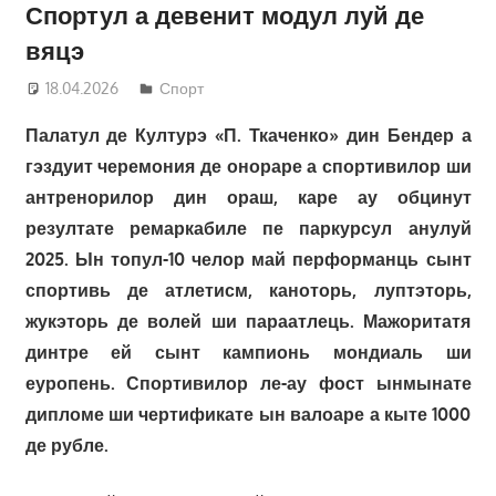
Спортул а девенит модул луй де
вяцэ
18.04.2026
Татьяна Трифонова
Спорт
Палатул де Културэ «П. Ткаченко» дин Бендер а
гэздуит черемония де онораре а спортивилор ши
антренорилор дин ораш, каре ау обцинут
резултате ремаркабиле пе паркурсул анулуй
2025. Ын топул-10 челор май перформанць сынт
спортивь де атлетисм, каноторь, луптэторь,
жукэторь де волей ши параатлець. Мажоритатя
динтре ей сынт кампионь мондиаль ши
еуропень. Спортивилор ле-ау фост ынмынате
дипломе ши чертификате ын валоаре а кыте 1000
де рубле.