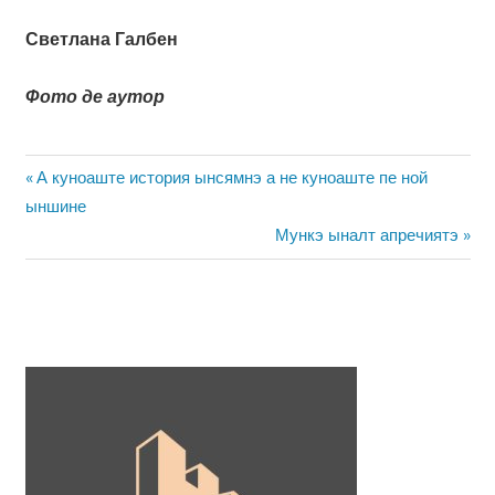
Светлана Галбен
Фото де аутор
Навигация
Предыдущая
А куноаште история ынсямнэ а не куноаште пе ной
запись:
ыншине
по
Следующая
Мункэ ыналт апречиятэ
записям
запись: