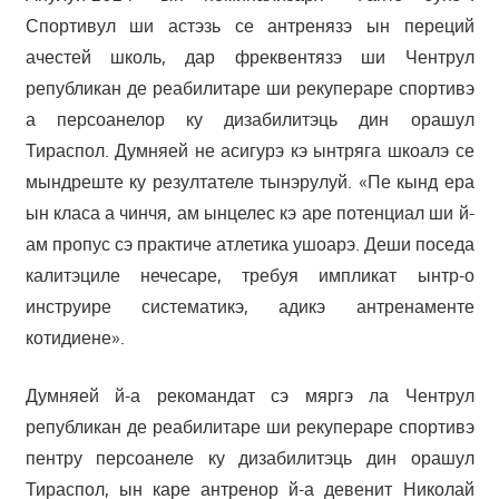
Спортивул ши астэзь се антренязэ ын переций
ачестей школь, дар фреквентязэ ши Чентрул
републикан де реабилитаре ши рекупераре спортивэ
а персоанелор ку дизабилитэць дин орашул
Тираспол. Думняей не асигурэ кэ ынтряга шкоалэ се
мындреште ку резултателе тынэрулуй. «Пе кынд ера
ын класа а чинчя, ам ынцелес кэ аре потенциал ши й-
ам пропус сэ практиче атлетика ушоарэ. Деши поседа
калитэциле нечесаре, требуя импликат ынтр-о
инструире систематикэ, адикэ антренаменте
котидиене».
Думняей й-а рекомандат сэ мяргэ ла Чентрул
републикан де реабилитаре ши рекупераре спортивэ
пентру персоанеле ку дизабилитэць дин орашул
Тираспол, ын каре антренор й-а девенит Николай