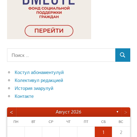
Поиск
ПОИСК
для:
Костул абонаментулуй
Колективул редакцией
История зиарулуй
Контакте
<
>
Август 2026
▼
ПН
ВТ
СР
ЧТ
ПТ
СБ
ВС
1
2