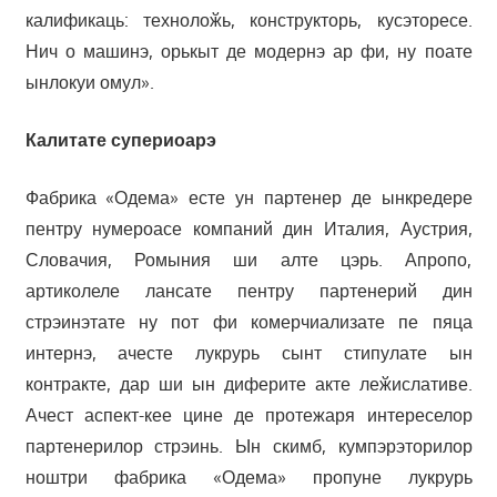
калификаць: технолоӂь, конструкторь, кусэторесе.
Нич о машинэ, орькыт де модернэ ар фи, ну поате
ынлокуи омул».
Калитате супериоарэ
Фабрика «Одема» есте ун партенер де ынкредере
пентру нумероасе компаний дин Италия, Аустрия,
Словачия, Ромыния ши алте цэрь. Апропо,
артиколеле лансате пентру партенерий дин
стрэинэтате ну пот фи комерчиализате пе пяца
интернэ, ачесте лукрурь сынт стипулате ын
контракте, дар ши ын диферите акте леӂислативе.
Ачест аспект-кее цине де протежаря интереселор
партенерилор стрэинь. Ын скимб, кумпэрэторилор
ноштри фабрика «Одема» пропуне лукрурь