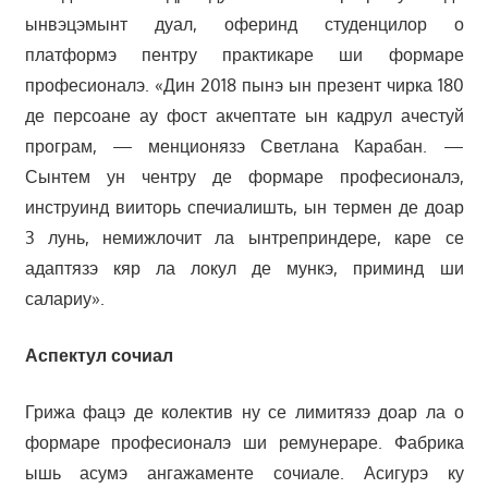
ынвэцэмынт дуал, оферинд студенцилор о
платформэ пентру практикаре ши формаре
професионалэ. «Дин 2018 пынэ ын презент чирка 180
де персоане ау фост акчептате ын кадрул ачестуй
програм, — менционязэ Светлана Карабан. —
Сынтем ун чентру де формаре професионалэ,
инструинд вииторь спечиалишть, ын термен де доар
3 лунь, немижлочит ла ынтреприндере, каре се
адаптязэ кяр ла локул де мункэ, приминд ши
салариу».
Аспектул сочиал
Грижа фацэ де колектив ну се лимитязэ доар ла о
формаре професионалэ ши ремунераре. Фабрика
ышь асумэ ангажаменте сочиале. Асигурэ ку