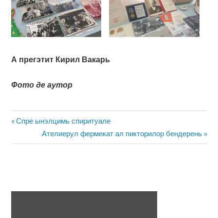
А прегэтит Кирил Вакарь
Фото де аутор
Навигация
Предыдущая
Спре ынэлцимь спиритуале
запись:
Следующая
Ателиерул фермекат ал пикторилор бендерень
по
запись:
записям