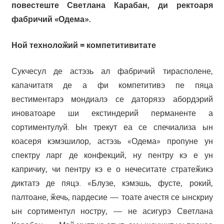
повестеште Светлана Карабан, ди ректоаря
фабричий «Одема».
Ной технолоӂий = компетитивитате
Сукчесул де астэзь ал фабричий тирасполене,
капачитатя де а фи компетитивэ пе пяца
вестиментарэ мондиалэ се даторязэ абордэрий
иноватоаре ши екстиндерий перманенте а
сортиментулуй. Ын трекут еа се спечиализа ын
коасеря кэмэшилор, астэзь «Одема» пропуне ун
спектру ларг де конфекций, ну пентру кэ е ун
капричиу, чи пентру кэ е о нечеситате стратеӂикэ
диктатэ де пяцэ. «Блузе, кэмэшь, фусте, рокий,
палтоане, ӂечь, пардесие — тоате ачестя се ынскриу
ын сортиментул ностру, — не асигурэ Светлана