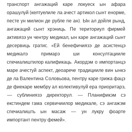
транспорт ангажаций каре локуеск ын афара
орашулуй (келтуелиле ла ачест артикол сынт енорме,
песте ун милион де рубле пе ан). Ын ал дойля рынд,
ангажаций сынт хрэниць. Пе териториул фирмей
активязэ ун чентру медикал, ын каре ангажаций сынт
десервиць гратис. «Ей бенефичиязэ де асистенцэ
медикалэ примарэ ши консултацииле
спечиалиштилор калификаць. Акордэм о импортанцэ
маре ачестуй аспект, деоарече традицииле вин ынкэ
де ла Валентина Соловьова, пентру каре грижа фацэ
де фиекаре мембру ал колективулуй ера приоритарэ,
— сублиниязэ директорул. — Планификэм сэ
екстиндем гама сервичиилор медикале, сэ ангажэм
спечиалишть ын масаж — ун лукру фоарте
импортант пентру фемей».