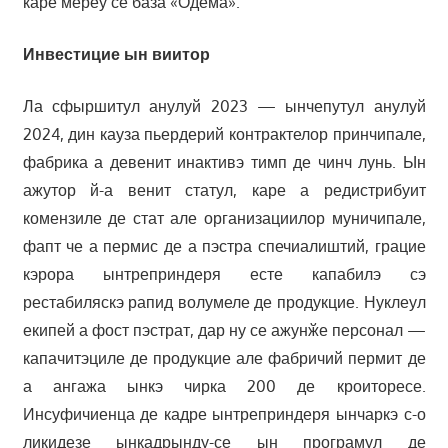
каре мереу се база «Одема».
Инвестицие ын виитор
Ла сфыршитул анулуй 2023 — ынчепутул анулуй
2024, дин кауза пьердерий контрактелор принчипале,
фабрика а девенит инактивэ тимп де чинч лунь. Ын
ажутор й-а венит статул, каре а редистрибуит
комензиле де стат але организациилор муничипале,
фапт че а пермис де а пэстра спечиалиштий, грацие
кэрора ынтреприндеря есте капабилэ сэ
рестабиляскэ рапид волумеле де продукцие. Нуклеул
екипей а фост пэстрат, дар ну се ажунӂе персонал —
капачитэциле де продукцие але фабричий пермит де
а ангажа ынкэ чирка 200 де кроиторесе.
Инсуфичиенца де кадре ынтреприндеря ынчаркэ с-о
ликидезе ынкадрынду-се ын програмул де