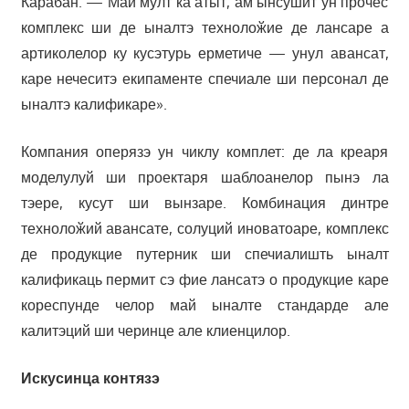
Карабан. — Май мулт ка атыт, ам ынсушит ун прочес
комплекс ши де ыналтэ технолоӂие де лансаре а
артиколелор ку кусэтурь ерметиче — унул авансат,
каре нечеситэ екипаменте спечиале ши персонал де
ыналтэ калификаре».
Компания оперязэ ун чиклу комплет: де ла креаря
моделулуй ши проектаря шаблоанелор пынэ ла
тэере, кусут ши вынзаре. Комбинация динтре
технолоӂий авансате, солуций иноватоаре, комплекс
де продукцие путерник ши спечиалишть ыналт
калификаць пермит сэ фие лансатэ о продукцие каре
кореспунде челор май ыналте стандарде але
калитэций ши черинце але клиенцилор.
Искусинца контязэ