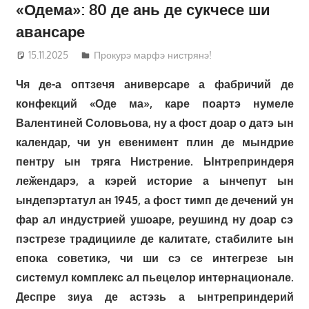
«Одема»: 80 де ань де сукчесе ши
авансаре
15.11.2025
Татьяна Трифонова
Прокурэ марфэ нистрянэ!
Чя де-а оптзечя аниверсаре а фабричий де
конфекций «Оде ма», каре поартэ нумеле
Валентиней Соловьова, ну а фост доар о датэ ын
календар, чи ун евенимент плин де мындрие
пентру ын тряга Нистрение. Ынтреприндеря
леӂендарэ, а кэрей историе а ынчепут ын
ындепэртатул ан 1945, а фост тимп де дечений ун
фар ал индустрией ушоаре, реушинд ну доар сэ
пэстрезе традицииле де калитате, стабилите ын
епока советикэ, чи ши сэ се интегрезе ын
системул комплекс ал пьецелор интернационале.
Деспре зиуа де астэзь а ынтреприндерий