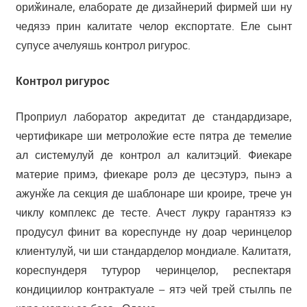
ориӂинале, елаборате де дизайнерий фирмей ши ну
чедязэ прин калитате челор експортате. Еле сынт
супусе ачелуяшь контрол ригурос.
Контрол ригурос
Проприул лаборатор акредитат де стандардизаре,
чертификаре ши метролоӂие есте пятра де темелие
ал системулуй де контрол ал калитэций. Фиекаре
материе примэ, фиекаре ролэ де цесэтурэ, пынэ а
ажунӂе ла секция де шаблонаре ши кроире, трече ун
чиклу комплекс де тесте. Ачест лукру гарантязэ кэ
продусул финит ва кореспунде ну доар черинцелор
клиентулуй, чи ши стандарделор мондиале. Калитатя,
кореспундеря тутурор черинцелор, респектаря
кондициилор контрактуале – ятэ чей трей стылпь пе