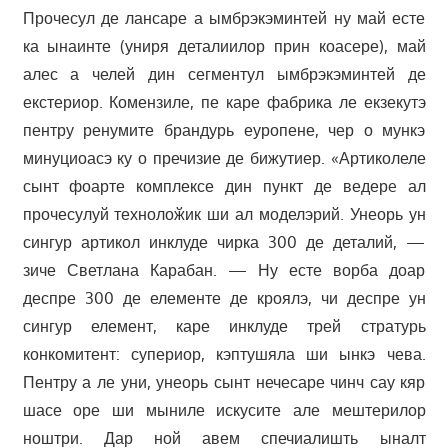
Прочесул де лансаре а ымбрэкэминтей ну май есте
ка ынаинте (униря деталиилор прин коасере), май
алес а челей дин сегментул ымбрэкэминтей де
екстериор. Комензиле, пе каре фабрика ле екзекутэ
пентру ренумите брандурь еуропене, чер о мункэ
минуциоасэ ку о пречизие де бижутиер. «Артиколеле
сынт фоарте комплексе дин пункт де ведерe ал
прочесулуй технолоӂик ши ал моделэрий. Унеорь ун
сингур артикол инклуде чирка 300 де деталий, —
зиче Светлана Карабан. — Ну есте ворба доар
деспре 300 де елементе де кроялэ, чи деспре ун
сингур елемент, каре инклуде трей стратурь
конкомитент: супериор, кэптушяла ши ынкэ чева.
Пентру а ле уни, унеорь сынт нечесаре чинч сау кяр
шасе оре ши мыниле искусите але мештерилор
ноштри. Дар ной авем спечиалишть ыналт