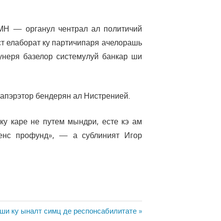
РМН — органул чентрал ал политичий
ст елаборат ку партичипаря ачелорашь
унеря базелор системулуй банкар ши
 апэрэтор бендерян ал Нистренией.
ку каре не путем мындри, есте кэ ам
сенс профунд», — а сублиният Игор
ющая
 ши ку ыналт симц де респонсабилитате