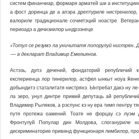
систем финанчиар, формаря арматей ши а институции
а фост доринца де а апэра дрептуриле нистренилор,
валориле традиционале сочиетэций ноастре. Ветеран
периоадэ а дечизиилор ындрэзнеце.
«Тотул се резумэ ла уничитатя попорулуй нистрян. 
— а декларат Владимир Емельянов.
Астэзь, дупэ дечений, фондаторий републичий 
експериенца лор тинерилор, астфел ынкыт ноуа ӂене
добындитэ статалитатя нистрянэ. Ынтребат дакэ ну ле-
ла зеро, унул динтре примий депутаць ай републич
Владимир Рыляков, а рэспунс кэ ну ера тимп пентру тя
путя протежа оамений. Тоате не форцау сэ луэм 
Фронтулуй Популар дин Молдова, слогануриле н
дискриминаторие привинд функционаря лимбилор, про