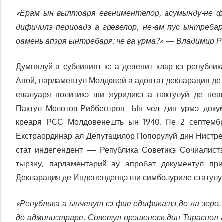
«Ерам ын вылтоаря евениментелор, асумынду-не фу
дифичилэ периоадэ а гревелор, не-ам пус ынтреба
оамень апэря ынтребаря: че ва урма?» — Владимир Р
Думнялуй а сублиният кэ а девенит клар кэ републик
Апой, парламентул Молдовей а адоптат декларация де
евалуаря политикэ ши журидикэ а пактулуй де неаг
Пактул Молотов-Риббентроп. Ын чел дин урмэ доку
креаря РСС Молдовенешть ын 1940. Пе 2 септембри
Екстраординар ал Депутацилор Попорулуй дин Нистре
стат индепендент — Република Советикэ Сочиалист
тырзиу, парламентарий ау апробат документул пр
Декларация де Индепенденцэ ши симболуриле статулу
«Република а ынчепут сэ фие едификатэ де ла зеро.
де администраре. Советул орэшенеск дин Тираспол а