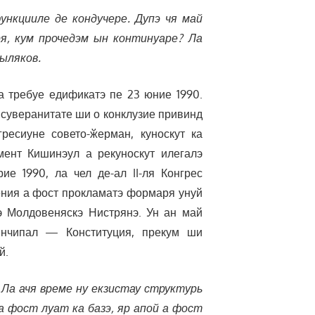
нкцииле де кондучере. Дупэ чя май
ря, кум прочедэм ын континуаре? Ла
ыляков.
а требуе едификатэ пе 23 юние 1990.
 суверанитате ши о конклузие привинд
ресиуне совето-ӂерман, куноскут ка
мент Кишинэул а рекуноскут илегалэ
е 1990, ла чел де-ал II-ля Конгрес
ния а фост прокламатэ формаря унуй
э Молдовеняскэ Нистрянэ. Ун ан май
инчипал — Конституция, прекум ши
й.
 Ла ачя време ну екзистау структурь
 фост луат ка базэ, яр апой а фост