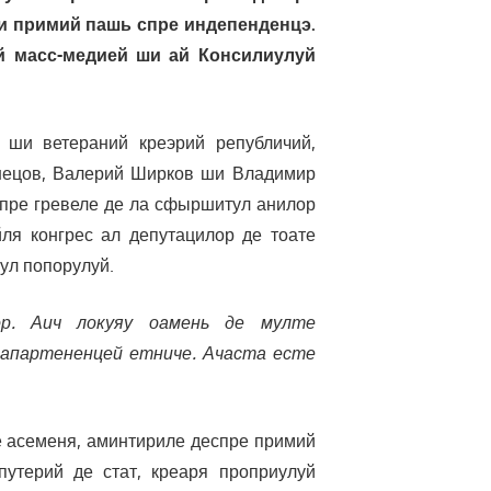
ши примий пашь спре индепенденцэ.
ай масс-медией ши ай Консилиулуй
ши ветераний креэрий републичий,
знецов, Валерий Ширков ши Владимир
еспре гревеле де ла сфыршитул анилор
йля конгрес ал депутацилор де тоате
ул попорулуй.
р. Аич локуяу оамень де мулте
апартененцей етниче. Ачаста есте
е асеменя, аминтириле деспре примий
1
1
1
1
1
1
1
1
1
1
1
1
1
1
1
1
2
2
2
2
2
2
2
2
2
2
2
2
2
2
2
2
1
1
1
1
1
1
1
1
1
1
1
1
1
3
3
3
2
2
2
3
3
3
2
3
2
3
2
2
3
2
3
3
2
2
3
2
3
3
2
3
2
3
1
1
1
1
1
1
1
1
1
1
1
1
1
1
1
1
1
утерий де стат, креаря проприулуй