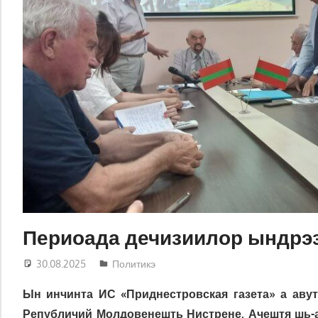
Периоада дечизиилор ындрэ
30.08.2025
Татьяна Трифонова
Политикэ
Ын инчинта ИС «Приднестровская газета» а аву
Републичий Молдовенешть Нистрене. Ачештя шь-