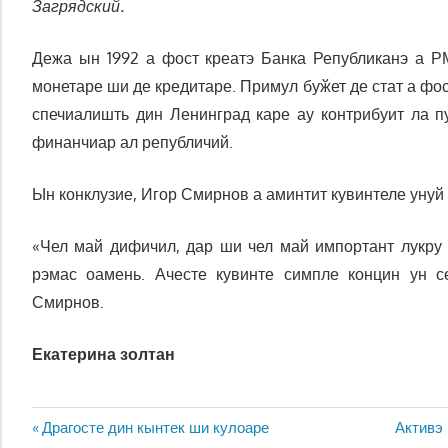
Загрядский.
Дежа ын 1992 а фост креатэ Банка Републиканэ а 
монетаре ши де кредитаре. Примул буӂет де стат а фо
спечиалишть дин Ленинград каре ау контрибуит ла п
финанчиар ал републичий.
Ын конклузие, Игор Смирнов а аминтит кувинтеле унуй
«Чел май дифичил, дар ши чел май импортант лукру 
рэмас оамень. Ачесте кувинте симпле концин ун 
Смирнов.
Екатерина золтан
Навигация
Предыдущая
Следу
Драгосте дин кынтек ши кулоаре
Активэ