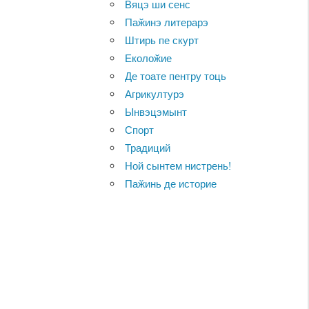
Вяцэ ши сенс
Паӂинэ литерарэ
Штирь пе скурт
Еколоӂие
Де тоате пентру тоць
Агрикултурэ
Ынвэцэмынт
Спорт
Традиций
Ной сынтем нистрень!
Паӂинь де историе