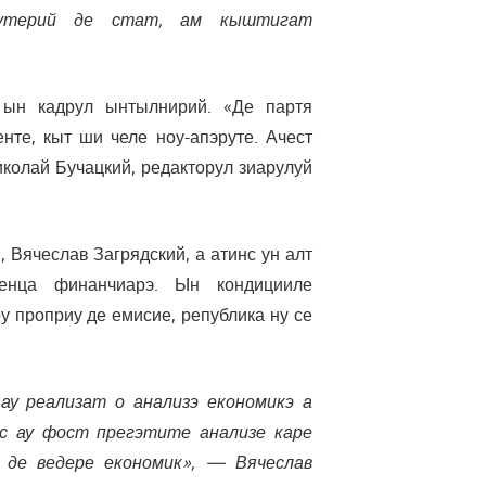
путерий де стат, ам кыштигат
 ын кадрул ынтылнирий. «Де партя
нте, кыт ши челе ноу-апэруте. Ачест
иколай Бучацкий, редакторул зиарулуй
 Вячеслав Загрядский, а атинс ун алт
енца финанчиарэ. Ын кондицииле
у проприу де емисие, република ну се
ау реализат о анализэ економикэ а
с ау фост прегэтите анализе каре
 де ведере економик», — Вячеслав