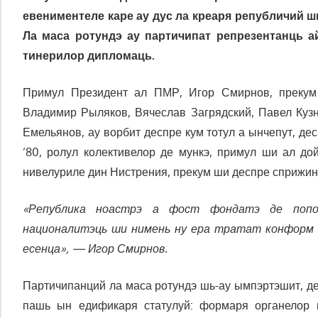
евениментеле каре ау дус ла креаря републичий 
Ла маса ротундэ ау партичипат репрезентанць 
тинерилор дипломаць.
Примул Президент ал ПМР, Игор Смирнов, прекум 
Владимир Рыляков, Вячеслав Загрядский, Павел Ку
Емельянов, ау ворбит деспре кум тотул а ынчепут, д
’80, ролул колективелор де мункэ, примул ши ал до
нивелуриле дин Нистрения, прекум ши деспре сприжин
«Република ноастрэ а фост фондатэ де попо
националитэць ши нимень ну ера тратат конформ 
есенца», — Игор Смирнов.
Партичипанций ла маса ротундэ шь-ау ымпэртэшит, д
пашь ын едификаря статулуй: формаря органелор п