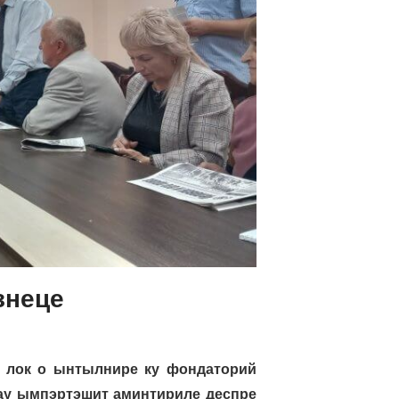
знеце
т лок о ынтылнире ку фондаторий
ау ымпэртэшит аминтириле деспре