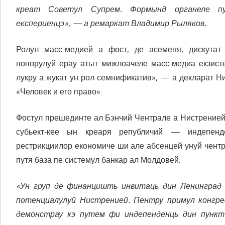
креат Советул Супрем. Формынд органеле 
експериенцэ», — а ремаркат Владимир Рыляков.
Ролул масс-медией а фост, де асеменя, дискутат
попорулуй ерау атыт мижлоачеле масс-медиа екзисте
лукру а жукат ун рол семнификатив», — а декларат Н
«Человек и его право».
Фостул прешединте ал Бэнчий Чентрале а Нистренией,
субьект-кее ын креаря републичий — индепенд
рестрикциилор економиче ши але абсенцей унуй чентр
путя база пе системул банкар ал Молдовей.
«Ун груп де финанцишть инвитаць дин Ленинград 
потенциалулуй Нистренией. Пентру примул конгре
демонстрау кэ путем фи индепенденць дин пункт