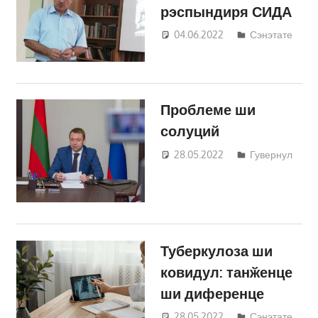
рэспындиря СИДА
04.06.2022
studentus
Сэнэтате
Проблеме ши
солуций
28.05.2022
studentus
Гувернул
Туберкулоза ши
ковидул: танӂенце
ши диференце
28.05.2022
studentus
Сэнэтате