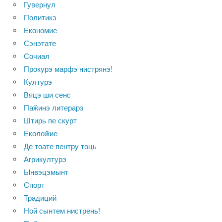
Гувернул
Политикэ
Економие
Сэнэтате
Сочиал
Прокурэ марфэ нистрянэ!
Културэ
Вяцэ ши сенс
Паӂинэ литерарэ
Штирь пе скурт
Еколоӂие
Де тоате пентру тоць
Агрикултурэ
Ынвэцэмынт
Спорт
Традиций
Ной сынтем нистрень!