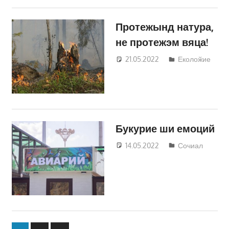
Протежынд натура,
не протежэм вяца!
21.05.2022
studentus
Еколоӂие
Букурие ши емоций
14.05.2022
studentus
Сочиал