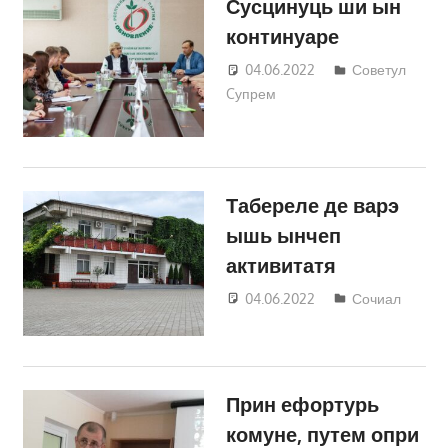
Сусцинуць ши ын
континуаре
04.06.2022
studentus
Советул
Cупрем
Табереле де варэ
ышь ынчеп
активитатя
04.06.2022
studentus
Сочиал
Прин ефортурь
комуне, путем опри