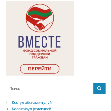
Поиск
ПОИСК
для:
Костул абонаментулуй
Колективул редакцией